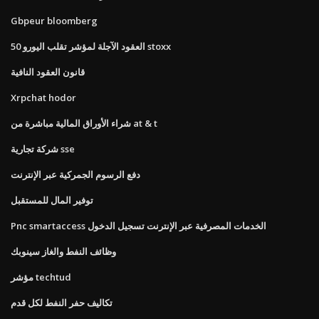
Gbpeur bloomberg
العقود الآجلة لمؤشر تقلب اليورو 50 stoxx
قانون العقود النافية
Xrpchat hodor
شراء الأوراق المالية مباشرة من at & t
شركة تجارية sse
دفع الرسوم الجمركية عبر الإنترنت
توفير المال للمستقبل
Pnc smartaccess الخدمات المصرفية عبر الإنترنت تسجيل الدخول
وظائف النفط والغاز سينوبك
مؤشر techtud
تكاليف حفر النفط لكل قدم