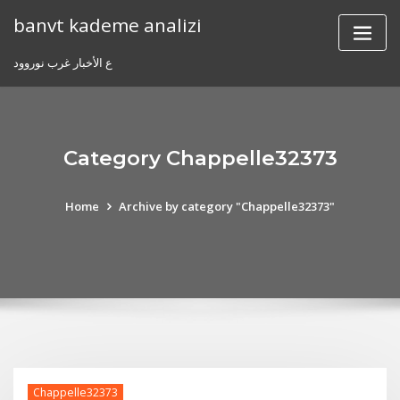
Skip
banvt kademe analizi
to
content
ع الأخبار غرب نوروود
Category Chappelle32373
Home
Archive by category "Chappelle32373"
Chappelle32373