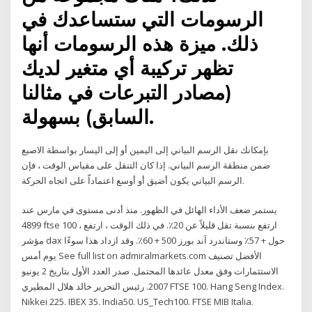
الرسومات التي ستساعدك في
ذلك. ميزة هذه الرسومات أنها
تظهر تركيبة أي متغير لديك
(مصادر التبرعات في مثالنا
السابق) بسهولة.
بإمكانك نقل الرسم البياني إلى اليمين أو إلى اليسار بواسطة الاصبع
ضمن منطقة الرسم البياني. إذا كان التنقل على مقياس الوقت ، فإن
الرسم البياني يكون أضيق أو أوسع اعتماداّ على اتجاه الحركة.
يستمر ضعف الأداء الهائل في الظهور. منذ أدنى مستوى في مارس عند
4899 ftse 100 ، ارتفع بنسبة تقل قليلاً عن 20٪. في ذلك الوقت ، ارتفع
مؤشر dax حول + 57٪ وستاندرد آند بورز 500 + 60٪. وقد ازداد هذا سوءًا
يوم أمس See full list on admiralmarkets.com الأفضل تصنيف
الاستثمارات وفق معدل عائدها المحتمل. صدر العدد الأول بتاريخ 2 يونيو
2007. رئيس التحرير خالد هلال المطيري FTSE 100. Hang Seng Index.
Nikkei 225. IBEX 35. India50. US_Tech100. FTSE MIB Italia.