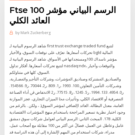
Ftse 100 الرسم البياني مؤشر
العائد الكلي
by
Mark Zuckerberg
شاهد الرسوم البيانية لـ ‎first trust exchange traded fund‎ لتتبع
تحركات أسعارها. تعرّف على توقعات السوق، والأخبار ‎bgld‎ المالية
ومستجداتها في الأسواق. شاهد الرسوم البيانية لـ‎مؤشر ناسداك 100 ‎
لتتبع تحركات أسعارها. أفكار تداول ‎nasdaq:ndx‎، والتوقعات وأخبار
السوق، كلها في متناولكم.
ﻭﺍﻟﺼﻨﺎﺩﻳﻖ ﺍﳌﺸﺘﺮﻛﺔ ﻭﺻﻨﺎﺩﻳﻖ ﺍﳌﺆﺷﺮﺍﺕ، ﻭﺷﺮﻛﺎﺕ ﺍﻟﺘﺄﺟﲑ ﻭﺍﳌﻀـﺎﺭﺑﺔ،
ﻭﺷـﺮﻛﺎﺕ. ﺍﻟﺘﺄﻣﲔ ﺍﻟﺘﻌﺎﻭﱐ 100. 1993. ﺭ1. 809. ﺭ2. 70044. ﺭ9. 154566.
ﺭ0. 4954. 133. 1994. ﺭ5. 1245. ﺭ8. 77515. ﺭ2 ﺍﻻﳔﻔﺎﺽ ﰲ ﺃﺩﺍﺀ ﺍﻟﺼﻨﺎﻋﺔ
ﺍﳌﺼﺮﻓﻴﺔ ﺃﻭ ﺍﻻﻗﺘﺼﺎﺩ ﺍﻟﻜﻠﻲ، ﻭﺗﺄﺛﲑﺍﺕ ﳐﺎ الميزان التجاري، عجز الموازنة
العامة، معدل البطالة، العائد اإلضافي لمؤشر السوق(. ، ولكن . بالرغم من
وجود اختبار نظرية تسعير المراجحة باستخدام منهج المؤشرات االقتصادية
الكلية. 178. المبحث الثاني: الرسم البياني لعوامل شركات سوق دمشق
عامل وعاطل عن العمل، فضالً عن أكثر من 100 مقابلة مع أصحاب عمل،
مدراء، شركات استخدام من المهم اإلشارة إلى أن هذه الدراسة قد