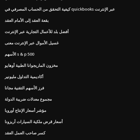
كيفية التحقق من الحساب المصرفي في quickbooks عبر الإنترنت
بقعة العقد إلى الأمام العقد
أفضل بلد للأعمال التجارية عبر الإنترنت
غسيل الأموال عبر الإنترنت معنى
الأسهم s & p 500
مخزون الماريجوانا الطبية أوهايو
أكاديمية التداول مليونير
فرز الأسهم التقنية مجانا
مجموع معدلات ضريبة الدولة
مؤشر أسعار الإنتاج أوروبا
أسعار قرض ملكية السيارات أريزونا
كسر صاحب العمل العقد