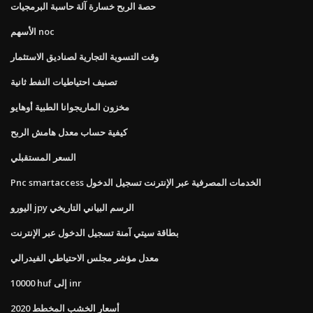
حصة الربح خسارة آلة حاسبة البرمجيات
الأسهم noc
وقت التسوية التجارية لصناديق الاستثمار
تصنيف احتياطيات النفط ثانية
مخزون الماريجوانا الطبية أوهايو
كيفية حساب معدل هامش الربح
السعر المستقبلي
Pnc smartaccess الخدمات المصرفية عبر الإنترنت تسجيل الدخول
اليورو jpy الرسم البياني التاريخي
بطاقة سيتي آمنة تسجيل الدخول عبر الإنترنت
معدل مؤشر مجلس الاحتياطي الفيدرالي
10000 huf إلى inr
أسعار الخشب المخطط 2020