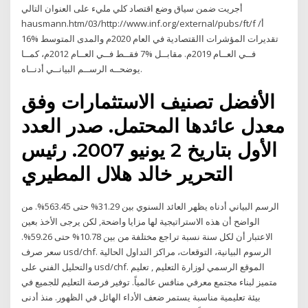
أجريت ضمن سياق وضع اقتصاد كلي مليء على العنوان التالي
hausmann.htm/03/http://www.inf.org/external/pubs/ft/f أ/
تقديرات المؤشرات االقتصادية في العام 2020م والمدى المتوسط %16
فــي العــام 2019م. مقابــل %7 فقــط فــي العــام 2012م، كمــا
يوضحــه الرســم البيانــي أدنــاه.
الأفضل تصنيف الاستثمارات وفق
معدل عائدها المحتمل. صدر العدد
الأول بتاريخ 2 يونيو 2007. رئيس
التحرير خالد هلال المطيري
الرسم البياني أدناه يظهر العائد السنوي بين 31.29% حتى 563.45%. من
الواضح أن هذه الاستراتيجية لها مزايا واضحة, لكن يرجى الأخذ بعين
الاعتبار أن لكل سنة نسبة تراجع مختلفة من بين 10.78% حتى 59.26%.
سعر صرف usd/chf. الرسوم البيانية، التوقعات، مراكز التداول الحالية
والتحليل الفني على usd/chf. الموقع الرسمي لوزارة التعليم , تعليم
متميز لبناء مجتمع معرفي منافس عالمياً. توفير فرصة التعليم للجميع في
بيئة تعليمية مناسبة يستمر ضعف الأداء الهائل في الظهور. منذ أدنى