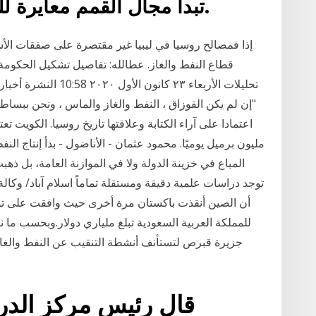
تبدأ مجال القمم معايرة للتغيير بين يحلل يوما بعد يوم.
إذا فمصالح روسيا في ليبيا غير مقتصرة على صفقات ال
قطاع النفط والغاز. عطالله: تفاصيل تشكيل الحكومة
تحليلات الأربعاء ٢٣ ك
"إن لم يكن القوزاق ، النفط والغاز والماس ، ونحن ببساطة 
المباع في خزينة الدولة ولا في الموازنة العامة، بل ذهب
توجد دراسات علمية دقيقة ومستقلة تماماً اسلام آباد/ وكال
للمملكة العربية السعودية تبلغ ملياري دولار.وبحسب ما نق
جزيرة قبرص لتستأنف أنشطة التنقيب عن النفط والغاز 