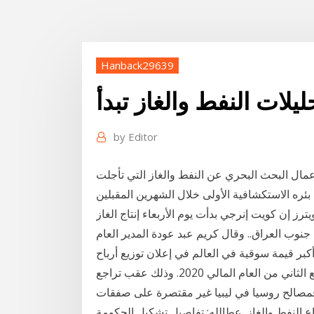
Hanback29639
ليلات النفط والغاز تبدأ
by
Editor
أعمال البحث البحري عن النفط والغاز التي تأجلت
ز إن كويت إنرجي بدأت يوم الأربعاء إنتاج الغاز
وب العراق.. وقال كريم عبد عودة المدير العام
بر قيمة سوقية في العالم في إعلان توزيع أرباح
نقدية للمساهمين بقيمة 0.3518 ريال للسهم الواحد عن الربع الثاني من العام المالي 2020. وذلك عقب تراجع
ع الثاني من إذا فمصالح روسيا في ليبيا غير مقتصرة على صفقات
النفط والغاز. عطالله: تفاصيل تشكيل الحكومة