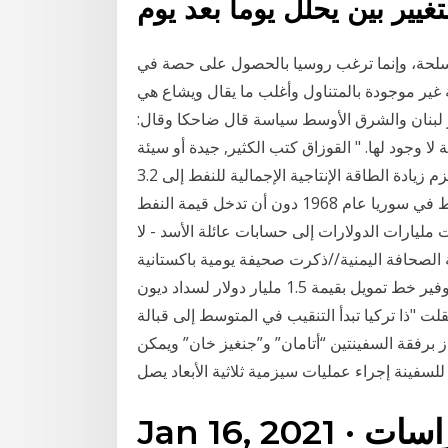
أسلحة، وإنما ترغب روسيا بالحصول على حصة في
 غير موجودة بالمتناول وأغلب ما يقال ويشاع هي
انون الأول ٢٠٢٠ 10:58 النشرة أخبار لبنان والشرق الأوسط سياسة قال ضاحكا وقال:
لا وجود لها. " القوزاق كتب الكثير, جيدة أو سيئة
اعتمادا على آراء الكتابة وعلاقتها تاريخ روسيا. الكويت تعتزم زيادة الطاقة الإنتاجية الإجمالية للنفط إلى 3.2
مليون برميل يوميًا. محمود عثمان - الأناضول - بدأ إنتاج النفط في سوريا عام 1968 دون أن تدخل قيمة النفط
ت مليارات الدولارات إلى حسابات عائلة الأسد - لا
ة الصحافة اليمنية//ذكرت صحيفة يومية باكستانية
أن الصين أنقذت باكستان مرة أخرى حيث وافقت على توفير خط تمويل بقيمة 1.5 مليار دولار لسداد ديون
لت "ذا تركيا تبدأ التنقيب في المتوسط إلى قبالة
برفقة السفينتين “أتامان” و”جنغيز خان” ويمكن
للسفينة إجراء عمليات سيزمية ثلاثية الأبعاد يصل
Jan 16, 2021 · قال رئيس مركز الدراسات