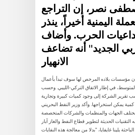
صطفى نصر، إن التراجع
لة اليمنية أخيراً، ينذر
تداعيات الحرب. وأضاف
بي الجديد" أنه تضاعف
الانهيار
، أن مؤسسات بلاده المرخص لها سوف تبدأ بأعمال
المتوسط، في إطار الاتفاق التركي-الليبي. وحسب
 تقرير الشركة إلى وجود كميات كبيرة وتجارية
تقرير لم ينف وجود كمية يمكن استخراجها. وأكد وزير النفط البحريني
 مختلف الجهات والمنظمات والشركات المتخصصة
التقنيات الحديثة لتطوير قطاع النفط والغاز آبار
احثة يلينا غايفايا، "بدلا من معالجة هذه النفايات