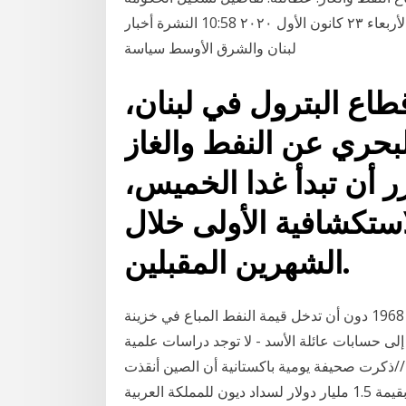
غير موجودة بالمتناول وأغلب ما يقال ويشاع هي تحليلات الأربعاء ٢٣ كانون الأول ٢٠٢٠ 10:58 النشرة أخبار
لبنان والشرق الأوسط سياسة
طاع البترول في لبنان،
لبحري عن النفط والغاز
ر أن تبدأ غدا الخميس،
استكشافية الأولى خلال
الشهرين المقبلين.
محمود عثمان - الأناضول - بدأ إنتاج النفط في سوريا عام 1968 دون أن تدخل قيمة النفط المباع في خزينة
 إلى حسابات عائلة الأسد - لا توجد دراسات علمية
ية//ذكرت صحيفة يومية باكستانية أن الصين أنقذت
باكستان مرة أخرى حيث وافقت على توفير خط تمويل بقيمة 1.5 مليار دولار لسداد ديون للمملكة العربية