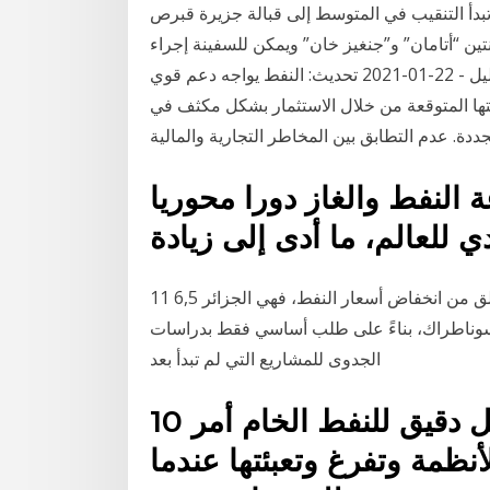
 تبدأ التنقيب في المتوسط إلى قبالة جزيرة قبرص
ين “أتامان” و”جنغيز خان” ويمكن للسفينة إجراء
عمليات سيزمية ثلاثية الأبعاد يصل النفط يكسر الدعم – تحليل - 22-01-2021 تحديث: النفط يواجه دعم قوي
ها المتوقعة من خلال الاستثمار بشكل مكثف في
دة. عدم التطابق بين المخاطر التجارية والمالية
 النفط والغاز دورا محوريا
ي للعالم، ما أدى إلى زيادة
11 نيسان (إبريل) 2020 الجزائر: إذا كانت هناك دولة يجب أن تقلق من انخفاض أسعار النفط، فهي الجزائر 6,5
ز سوناطراك، بناءً على طلب أساسي فقط بدراسات
الجدوى للمشاريع التي لم تبدأ بعد
10 كانون الأول (ديسمبر) 2015 تحليل دقيق للنفط الخام أمر
نظمة وتفرغ وتعبئتها عندما