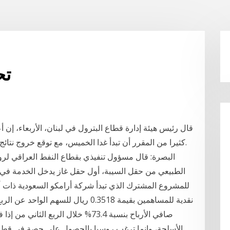
تح
قال رئيس هيئة إدارة قطاع البترول في لبنان، الأربعاء، إن 
كثيرا من المقرر أن تبدأ غدا الخميس، مع توقع خروج نتائج بئره الاستكشافية الأولى خلال الشهرين المقبلين.
البصرة: قال مسؤول تنفيذي بقطاع النفط العراقي لرويتر
الطبيعي من حقل السيبة، أول حقل غاز يدخل الخدمة في جن
للمشروع المشترك الذي تبدأ شركة أرامكو السعودية ذات أك
صافي الأرباح بنسبة 73.4% خلال الرب
الأسلحة، وإنما ترغب روسيا بالحصول على حصة في قطاع 