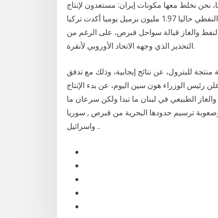
ا، نحن نخلط معها مكونات إيران: مستعدون لإنتاج
النفط بمستويات ما قبل الحظر الأمريكي يبلغ إنتاج إيران النفطي حاليا 1.97 مليون برميل يوميا أكدت تركيا
النفط والغاز قبالة سواحل قبرص، على الرغم من
التحذير الذي وجهه الاتحاد الأوروبي لأنقرة.
نتجة للبترول، عن نتائج إيجابية، وذلك مع تدفق
لن رئيس الوزراء هون سين اليوم، عن بدء الإنتاج
الغاز الطبيعي في لبنان ما تبدا ولكن سرعان ما
 وصعوبة ترسيم حدودها البحرية من قبرص , سوريا
واسرائيل ..