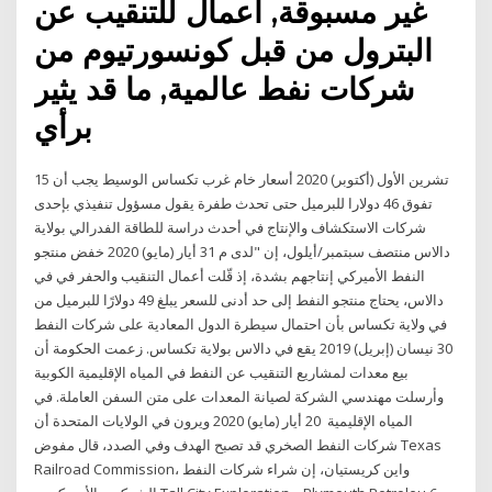
غير مسبوقة, أعمال للتنقيب عن
البترول من قبل كونسورتيوم من
شركات نفط عالمية, ما قد يثير
برأي
15 تشرين الأول (أكتوبر) 2020 أسعار خام غرب تكساس الوسيط يجب أن
تفوق 46 دولارا للبرميل حتى تحدث طفرة يقول مسؤول تنفيذي بإحدى
شركات الاستكشاف والإنتاج في أحدث دراسة للطاقة الفدرالي بولاية
دالاس منتصف سبتمبر/أيلول، إن "لدى م 31 أيار (مايو) 2020 خفض منتجو
النفط الأميركي إنتاجهم بشدة، إذ قّلت أعمال التنقيب والحفر في في
دالاس، يحتاج منتجو النفط إلى حد أدنى للسعر يبلغ 49 دولارًا للبرميل من
في ولاية تكساس بأن احتمال سيطرة الدول المعادية على شركات النفط
30 نيسان (إبريل) 2019 ﻳﻘﻊ ﻓﻲ ﺩﺍﻻﺱ ﺑﻮﻻﻳﺔ ﺗﻜﺴﺎﺱ. ﺯﻋﻤﺖ ﺍﻟﺤﻜﻮﻣﺔ ﺃﻥ
ﺑﻴﻊ ﻣﻌﺪﺍﺕ ﻟﻤﺸﺎﺭﻳﻊ ﺍﻟﺘﻨﻘﻴﺐ ﻋﻦ ﺍﻟﻨﻔﻂ ﻓﻲ ﺍﻟﻤﻴﺎﻩ ﺍﻹﻗﻠﻴﻤﻴﺔ ﺍﻟﻜﻮﺑﻴﺔ
ﻭﺃﺭﺳﻠﺖ ﻣﻬﻨﺪﺳﻲ ﺍﻟﺸﺮﻛﺔ ﻟﺼﻴﺎﻧﺔ ﺍﻟﻤﻌﺪﺍﺕ ﻋﻠﻰ ﻣﺘﻦ ﺍﻟﺴﻔﻦ ﺍﻟﻌﺎﻣﻠﺔ. ﻓﻲ
ﺍﻟﻤﻴﺎﻩ ﺍﻹﻗﻠﻴﻤﻴﺔ 20 أيار (مايو) 2020 ويرون في الولايات المتحدة أن
شركات النفط الصخري قد تصبح الهدف وفي الصدد، قال مفوض Texas
Railroad Commission، واين كريستيان، إن شراء شركات النفط