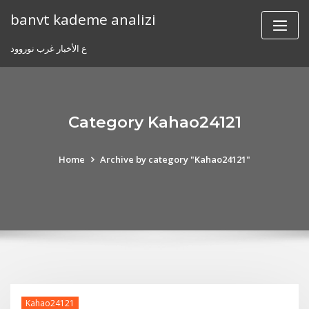
Skip
banvt kademe analizi
to
content
ع الأخبار غرب نوروود
Category Kahao24121
Home
Archive by category "Kahao24121"
Kahao24121