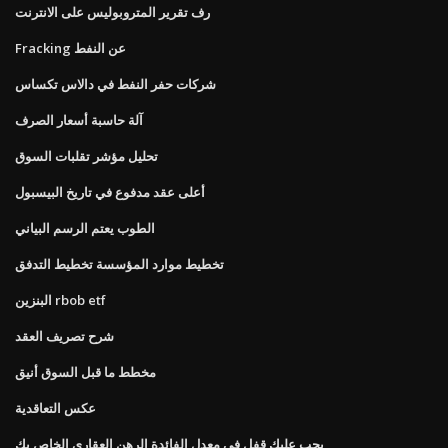
رف تقرير المتروبوليس على الانترنت
Fracking عن النفط
شركات حفر النفط في دالاس تكساس
آلة حاسبة أسعار الصرف
تحليل مؤشر تقلبات السوق
أعلى عقد مدفوع في تاريخ البيسبول
الطوب يعتم الرسم البياني
تخطيط موارد المؤسسة تخطيط التدفق
البنزين rbob etf
شرح تصريف العقد
مخطط ما قبل السوق أنيق
عكس التعاقدية
يجب عليك قفل في معدل الفائدة الرهن العقاري الخاص بك