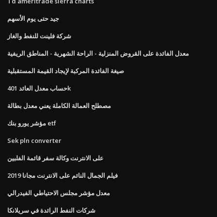
Td ameritrade sierra charts
جيد حتى يوم الأسهم
شركة فلينت للنفط والغاز
معدل الفائدة على القروض المنزلية - الراحة الشهرية - المناطق الريفية
صيغة الفائدة المركبة لإيجاد القيمة المستقبلية
حساب معدل العائد 401k
مصطلح العمالة الكاملة يعني معدل بطالة
مؤشر يورو بنك etf
Sek pln converter
على الانترنت وكالة سفر قائمة الفلبين
فيلم الجمال النائم على الانترنت مجانا 2019
معدل مؤشر مجلس الاحتياطي الفيدرالي
شركات النفط الرائدة في سريلانكا