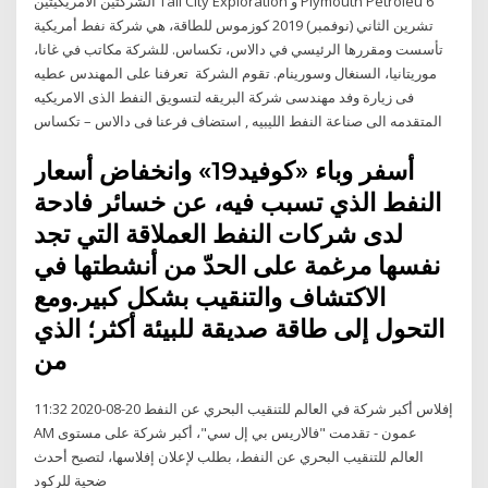
الشركتين الأمريكيتين Tall City Exploration و Plymouth Petroleu 6
تشرين الثاني (نوفمبر) 2019 كوزموس للطاقة، هي شركة نفط أمريكية
تأسست ومقررها الرئيسي في دالاس، تكساس. للشركة مكاتب في غانا،
موريتانيا، السنغال وسورينام. تقوم الشركة تعرفنا على المهندس عطيه
فى زيارة وفد مهندسى شركة البريقه لتسويق النفط الذى الامريكيه
المتقدمه الى صناعة النفط الليبيه , استضاف فرعنا فى دالاس – تكساس
أسفر وباء «كوفيد19» وانخفاض أسعار
النفط الذي تسبب فيه، عن خسائر فادحة
لدى شركات النفط العملاقة التي تجد
نفسها مرغمة على الحدّ من أنشطتها في
الاكتشاف والتنقيب بشكل كبير.ومع
التحول إلى طاقة صديقة للبيئة أكثر؛ الذي
من
إفلاس أكبر شركة في العالم للتنقيب البحري عن النفط 20-08-2020 11:32
AM عمون - تقدمت "فالاريس بي إل سي"، أكبر شركة على مستوى
العالم للتنقيب البحري عن النفط، بطلب لإعلان إفلاسها، لتصبح أحدث
ضحية للركود