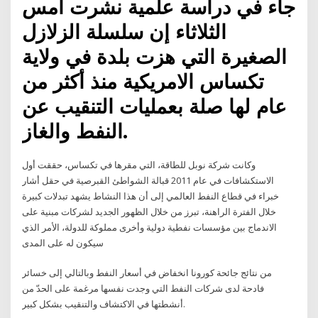
جاء في دراسة علمية نشرت أمس
الثلاثاء إن سلسلة الزلازل
الصغيرة التي هزت بلدة في ولاية
تكساس الامريكية منذ أكثر من
عام لها صلة بعمليات التنقيب عن
النفط والغاز.
وكانت شركة نوبل للطاقة، التي مقرها في تكساس، حققت أول
الاستكشافات في عام 2011 قبالة الشواطئ القبرصية في حقل أشار
خبراء في قطاع النفط العالمي إلى أن هذا النشاط يشهد تبدلات كبيرة
خلال الفترة الراهنة، تبرز من خلال الظهور الجديد لشركات مبنية على
الاندماج بين مؤسسات نفطية دولية وأخرى مملوكة للدولة، الأمر الذي
سيكون له على المدى
من نتائج جائحة كورونا انخفاض في أسعار النفط وبالتالي إلى خسائر
فادحة لدى شركات النفط التي وجدت نفسها مرغمة على الحدّ من
أنشطتها في الاكتشاف والتنقيب بشكل كبير.