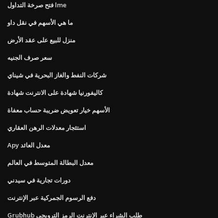
فتح صرخة التداول lme
ما هي الأسهم في نقل داو
منزل للبيع على عقد الأرض
سعر صرف الجنيه
شركات النفط والغاز البحرية في شيناي
كاليفورنيا شهادة على الانترنت شهادة
الأسهم خيار تعويض ضريبة حساب معفاة
استئجار معدلات الرهن العقاري
Apy معدل العائد
معدل البطالة المتوسط ​​في العالم
دورات تجارية في سيدني
دفع الرسوم الجمركية عبر الإنترنت
Grubhub طلب الشراء عبر الإنترنت الرمز الترويجي