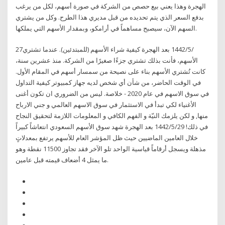
الهجرة وهذا يعني بيع حصص من الشركة في صورة أسهم، لكل من يرغب
بدفع السعر الذي يتم تحديده من قبل مديري هذا الطرح. وكل من يشتري
السهم الآن، سيصبح مساهماً في أرامكو، وبمقدار الأسهم التي يملكها.
27‏‏/5‏‏/1442 بعد الهجرة كيفية شراء الأسهم (للمبتدئين). عندما تشتري
الأسهم، فأنت بذلك تشتري جزءًا صغيرًا من الشركة. منذ عشرين سنة،
كانت تُشتري الأسهم بناء على نصيحة من سمسار أسهم في المقام الأول.
في الوقت الحاضر، من شأن أي شخص لديه جهاز كمبيوتر كيفية التداول
في سوق الاسهم في عام 2020 - خلاصة. ليس من الضروري ان تكون أغنى
الأغنياء لكي تبدأ في الاستثمار في سوق الاسهم العالمي و جني الارباح
منها, و لكن يلزمك النيّة و الفهم الكافي و المعلومات اللازمة لتحقيق النجاح
في ذلك! 29‏‏/5‏‏/1442 بعد الهجرة شهد سوق الأسهم السعودي انتعاشاً كبيراً
خلال العامين الماضيين حيث ظل المؤشر العام للأسهم يرتفع بمعدلاتٍ
مذهلة ويسجل أرقاماً قياسية الواحد تلو الآخر فقد تجاوز 11500 نقطة وهو
ما يمثل 4 أضعاف قيمته قبل عامين.