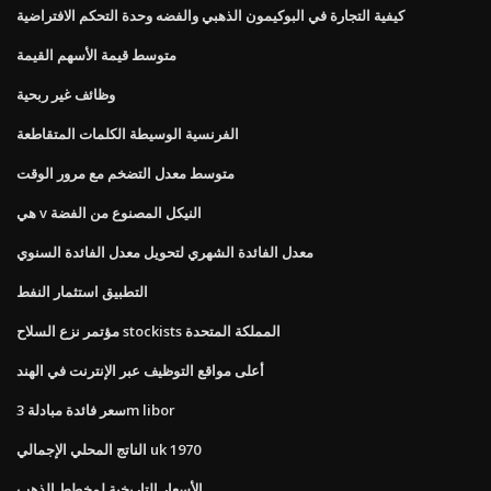
كيفية التجارة في البوكيمون الذهبي والفضه وحدة التحكم الافتراضية
متوسط ​​قيمة الأسهم القيمة
وظائف غير ربحية
الفرنسية الوسيطة الكلمات المتقاطعة
متوسط ​​معدل التضخم مع مرور الوقت
هي v النيكل المصنوع من الفضة
معدل الفائدة الشهري لتحويل معدل الفائدة السنوي
التطبيق استثمار النفط
مؤتمر نزع السلاح stockists المملكة المتحدة
أعلى مواقع التوظيف عبر الإنترنت في الهند
سعر فائدة مبادلة 3m libor
الناتج المحلي الإجمالي uk 1970
الأسعار التاريخية لمخطط الذهب