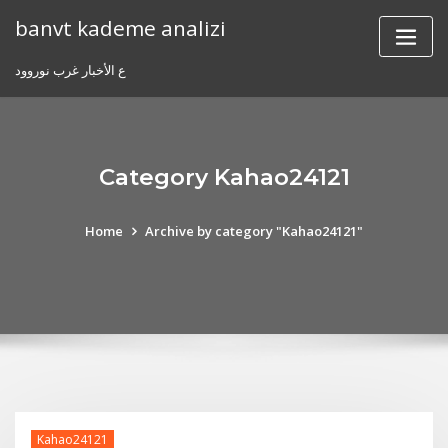
Skip
banvt kademe analizi
to
content
ع الأخبار غرب نوروود
Category Kahao24121
Home
Archive by category "Kahao24121"
Kahao24121