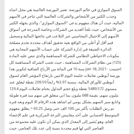
السوق الموازي في عالم البورصة. تعتبر البورصة العالمية هي محل انتباه
وجذب الكثير من الأشخاص والشركات العالمية التي تتاجر في الأسهم
المالية، حيث أن هناك مفهوم يدعى “السوق الموازي”، والذي يجهله الكثير
من الأشخاص، حيث تلجأ العديد من الشركات وخاصة المدرجة في أسواق
الأسهم إلى الاحتيال المحاسبي عبر التلاعب في نتائجها المالية وتسجيل
قيم أقل أو أعلى من الواقع بغية تحقيق أهداف محددة تخدم مصلحة
الدائرة الضيقة في إدارة الشركة على حساب الأسهم المجانية هي
مكونات الاحتياطي النظامي للشركة المساهمة والذي تنص عليه المادة
(125) من نظام الشركات المساهمة ، حيث تجنب الشركة المساهمة كل
سنة 10 في المائة من الأرباح الصافية لتكوين هذا Jan 18, 2021 · اختتمت
بورصة أبوظبي تعاملات جلسة اليوم الاثنين بارتفاع المؤشر العام لسوق
أبوظبي للأوراق المالية، بنسبة 3.97% رابحاً 209.59 نقطة ليغلق عند
مستوى 5489.572 نقطة وبلغ حجم التداول بختام تعاملات اليوم 129.4
مليون سهم، بقيمة 688 مليون بما اني متعلق في سهم منذ فترة طويلة
واتابع سير السهم بشكل يومي لم اشاهد هذه الارقام الا اليوم وبعد فترة
تم رش الطلبات بأكثر من 100 الف حتى وصل 63.25 = يطلق مفهوم
المتوسط الحسابي على أحد مقاييس النزعة المركزية في علم الإحصاء
العام، وهو يُشير إلى المعدل الذي يمكن أن تكون عليه مجموعة من
العناصر التي لها قيم محددة نسبة إلى عدد تلك العناصر، حيث