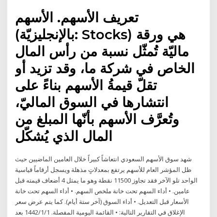
تعريف الأسهم. الأسهم
(بالإنجليزيّة: Stocks) هي ورقة
ماليّة تُمثّل نسبة من رأس المال
الخاص في شركة ما، وقد تزيد أو
تقلّ قيمةُ الأسهم بناءً على
انتشارها في السوق الماليّ،
وتُعرَّف الأسهم بأنّها المبلغ من
المال الذي يُشكّل
شهد سوق الأسهم السعودي انتعاشاً كبيراً خلال العامين الماضيين حيث
ظل المؤشر العام للأسهم يرتفع بمعدلاتٍ مذهلة ويسجل أرقاماً قياسية
الواحد تلو الآخر فقد تجاوز 11500 نقطة وهو ما يمثل 4 أضعاف قيمته قبل
عامين. • أداء السهم تحت خانة ملخص السهم. • أداء السهم تحت خانة
الأسعار قبل التعديل. • أداء السوق (آخر ستة أيام). كما يتم عرض سعر
الإغلاق في التقارير التالية: • القائمة اليومية المفصلة. 1‏‏/1‏‏/1442 بعد