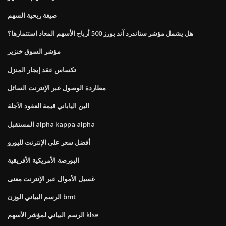
صيغة ربحية السهم
هل يشمل مؤشر ستاندرد آند بورز 500 أرباح الأسهم المعاد استثمارها؟
مؤشر السوق خنزير
تكساس عقد إيجار المنزل
مطاردة الوصول عبر الإنترنت السائل
الين الياباني قيمة العقود الآجلة
المستقبل alpha kappa alpha
أفضل سعر على الإنترنت لليورو
البورصة الأمريكية الأفريقية
غسيل الأموال عبر الإنترنت معنى
الرسم البياني الوزن bmt
الرسم البياني لمؤشر الأسهم klse