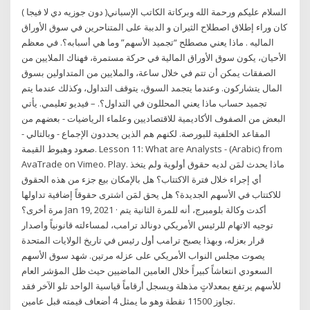
السلام عليكم ورحمة الله وبركاتة الكاتب الإسباني( دون جوزيه دي لا فيجا )
كان وراء إطلاق اصطلاح الثيران و الدببة على المتناحرين في سوق الأوراق
الماليه . ماذا يعني مصطلح “تجميد الأسهم” وما هي أسبابه؟. في معظم
الأحيان، يكون سوق الأوراق المالية في حركة مستمرة، فهناك الملايين من
الصفقات يمكن أن تتم في خلال ساعة، والملايين من المتداولين بسوق
المال يتشاركون. وعندما يتجمد السوق، يتوقف التداول، وكذلك عندما يتم
تجميد حساب ماذا يعني المحللون في التداول؟. – فيديو تعليمي. يأتي
البعض من الصفوف الأكاديمية للاقتصاديين وعلماء الرياضيات - بعضهم من
المقاعد الخلفية للبورصة. لكنهم هم الذين يحددون الإجماع - وبالتالي -
صعود وهبوط القيمة. Lesson 11: What are Analysts - (Arabic) from
AvaTrade on Vimeo. Play. ماذا يحدث لمَن لديه حقوق أولوية ولم يتخذ
أي إجراء خلال فترة الاكتتاب؟ هل بالإمكان بيع جزء من هذه الحقوق
للاكتتاب في الأسهم الجديدة؟ هل يحق لمَن اشترى حقوقاً إضافية تداولها
مرة أخرى؟ Jan 19, 2021 · أكدت وكالة بلومبرج، أنه للمرة الثانية يتم
توجيه الاتهام للرئيس الأمريكي دونالد ترامب، لمساءلته قانونياً واصدار
قرار بعزله، وبهذا يصبح ترامب أول رئيس في تاريخ الولايات المتحدة
يصوت مجلس النواب الأمريكي على عزله مرتين. شهد سوق الأسهم
السعودي انتعاشاً كبيراً خلال العامين الماضيين حيث ظل المؤشر العام
للأسهم يرتفع بمعدلاتٍ مذهلة ويسجل أرقاماً قياسية الواحد تلو الآخر فقد
تجاوز 11500 نقطة وهو ما يمثل 4 أضعاف قيمته قبل عامين.