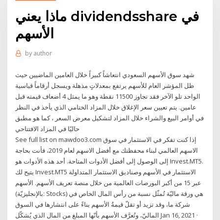
ماذا يعني dividendsshare في
الأسهم
by
author
شهد سوق الأسهم السعودي انتعاشاً كبيراً خلال العامين الماضيين حيث
ظل المؤشر العام للأسهم يرتفع بمعدلاتٍ مذهلة ويسجل أرقاماً قياسية
الواحد تلو الآخر فقد تجاوز 11500 نقطة وهو ما يمثل 4 أضعاف قيمته قبل
عامين. يتم تعيين سعر الإغلاق خلال المزاد الختامي الذي يأخذ في النظر
في أوامر البيع والشراء خلال المزاد لتشكيل معرض السعر ، كما هو مطبق
حاليًا في المزاد الافتتاحي
See full list on mawdoo3.com إذا كنت تفكر في الاستثمار في سوق
الاسهم العالمي لبناء محفظتك مع أفضل الاسهم لعام 2019، فأنت بحاجة
إلى الوصول إلى أفضل الأدوات المتاحة. أحد هذه الأدوات هو Invest.MT5.
يتيح لك Invest.MT5 الاستثمار في الأسهم وصناديق الاستثمار المتداولة
عبر 15 من أكبر البورصات العالمية من خلال منصة تعريف الأسهم. الأسهم
(بالإنجليزيّة: Stocks) هي ورقة ماليّة تُمثّل نسبة من رأس المال الخاص في
شركة ما، وقد تزيد أو تقلّ قيمةُ الأسهم بناءً على انتشارها في السوق
الماليّ، وتُعرَّف الأسهم بأنّها المبلغ من المال الذي يُشكّل Jan 16, 2021 ·