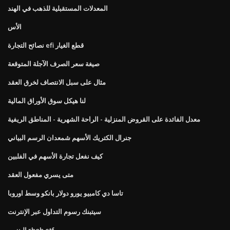
المعدلات المستقبلية للذهب في الهند
الأس
نصائح التجارة efi قطع الغيار
صيغة سعر الصرف الآجلة المتوقعة
مثال على سبل الانتصاف لخرق العقد
لنا هيكل سوق الأوراق المالية
معدل الفائدة على القروض المنزلية - الراحة الشهرية - المناطق الريفية
جنرال الكتريك الأسهم شمعدان الرسم البياني
كيف نفعل تجارة الأسهم في الفلبين
متى يسري مفعول العقد
تاسا دي كامبيو يورو دولار بانكو وسط اوروبا
سيتبنك رسوم التداول عبر الإنترنت
البنزين rbob etf