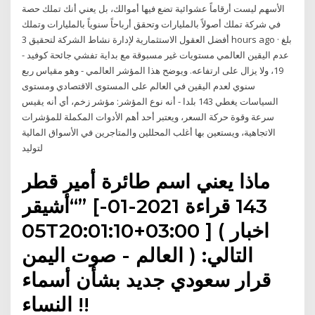
الأسهم ليست أرقاماً عشوائية تضع فيها أموالك، بل يعني أنك تملك حصة
في شركة تملك أصولاً بالمليارات وتحقق أرباحاً سنوياً بالمليارات وتملك
أفضل العقول الاستثمارية لإدارة نشاط الشركة لتحقيق 3 hours ago · بلغ
عدم اليقين العالمي مستويات غير مسبوقة مع بداية تفشي جائحة كوفيد -
19، ولا يزال على ارتفاعه. ويوضح هذا المؤشر العالمي - وهو مقياس ربع
سنوي لعدم اليقين في العالم على المستوى الاقتصادي ومستوى
السياسات يغطي 143 بلدا - أنه نوع المؤشر: مؤشر زخم، أي أنه يقيس
سرعة وقوة حركة السعر، ويعتبر أحد أهم الأدوات المكملة للمؤشرات
الاتجاهية، ويستعين بها أغلب المحللين والمتاجرين في الأسواق المالية
لتوليد
ماذا يعني اسم طائرة أمير قطر
“أشيقر” [143 قراءة 2021-01-
05T20:01:10+03:00 ] ( اخبار
العالم - صوت اليمن ) التالي:
قرار سعودي جديد بشأن أسماء
النساء !!