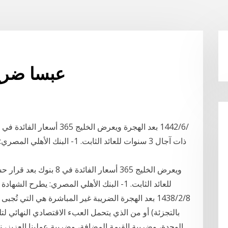
عبسا ضريب
8‏‏/2‏‏/1438 بعد الهجرة الضريبة غير المباشرة هي ال
بالتجزئة) أو من الذي يتحمل العبء الاقتصادي النهائي لت
الوحدة، وضريبة القيمة المضافة، وضريبة عملينا العزيز، نو