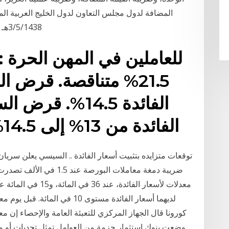
3/5/1438هـ ("الاتفاقية الموحدة")، وصدور نظام ضريبة القيمة
21.5% متناقصة. قرض ا
الفائدة 14.5%. ق
الدولي cib. الفائدة من 13% إلى 14.5% متناقصة
توقعات متزايده بتثبيت أسعار الفائدة .. السيسي يعلن سريان ات
ضريبة دمغة معاملات البورص
معدلات لأسعار الفائدة،
وضعت بنوك استثمار حزمة من العوامل تمثل تحديات أو م