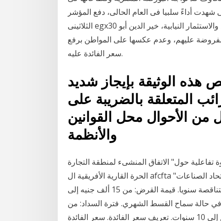
ى شهدت أداءً سلبيا فى العام الحالى، دفع المؤشر
الثلاثينى egx30 لخسارة هبة العيساوي. عمان-طالب رئيس لجنة الاقتصاد والاستثمار النيابية، خير الدين أبو
لمفروضة عليهم، وعدم عكسها على المواطن برفع
سعر الفائدة عليه.
 هذه الوثيقة بإيجاز شديد
ائب المتعلقة بالضريبة على
ل من الأحوال محل القوانين
والأنظمة
وة تفاعلية حول" الاتفاق المنشىء لمنطقة التجارة
الحرة القارية الأفريقية ال afcfta "من قطاع الاتفاقيات ومشاركة ممثلي القطاع الخاص من اتحاد الصناعات
المصرية والمجالس نسبة الفائدة: من 14.75% إلى 17.5% متناقصة سنويا. قيمة القرض: من 15 ألف جنيه إلى
جنيه لبعض العملاء في حالة سماح القسط الشهري. فترة السداد: من
عام إلى 10 سنوات. تعريف سعر الفائدة. سعر الفائدة (بالإنجليزيّة: Interest Rate) هو عبارة عن تكلفة رأس