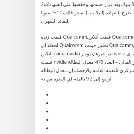
2‏‏/6‏‏/1442 بعد الهجرة ويعرض الخليج 365 أسعار الفائدة في 8 بنوك بعد قرار حسمها وخفضها على الشهادات
ذات آجال 3 سنوات للعائد الثابت. 1- البنك الأهلي المصري: يطرح الشهادة (البلاتينية) بسعر فائدة 11% سنويا
للعائد الشهري.
قیمت زنده Qualcomm,قیمت آنلاین Qualcomm,Qualcomm در خبرها,نمودار Qualcomm,نمودار زنده و
لحظه ای Qualcomm,تحلیل قیمت Qualcomm,پیش بینی قیمت Qualcomm قیمت زنده nvidia,قیمت
آنلاین nvidia,nvidia در خبرها,نمودار nvidia,نمودار زنده و لحظه ای nvidia,تحلیل قیمت nvidia,پیش بینی
قیمت nvidia وزير المال محمد العسعس: هدفنا المحافظة على الإستقرار المالي – العدد 476 معدل البطالة
جهاز المركزي للتعبئة العامة والإحصاء إن معدل البطالة
ارتفع إلى 9.2 بالمئة في الفترة من نه