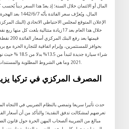
المال أو الائتمان خلال السنة؛ إذ يعدّ هذا السعر ديناً يُحس
المال، ويُعرَّف سعر
الإعلان المتوقع لمجلس الاحتياطي الاتحادي (البنك المركز
بحوافز للمستثمرين، وإبرام اتفاقية للتجارة الحرة مع ب
شراء سيارة جديدة 
2021 وما هي الشروط المطلوبة والمستندات التي يجب تقديمها عند طلب قرض سيارة جديدة.
المصرف المركزي في تركيا يزيد
حدث تأثيرا سريعا وتمضي بالنظام الضريبي في االتجاه ال
تعرضهم لمشكالت تدفق النقدية؛ والتأكد من أن أسعار الفا
مبالغ من الضريبة ألصحاب المهن الحرة حول قانون الض
المرتبات · حول كل ما يخص الضريبة العقارية · إستفسارا