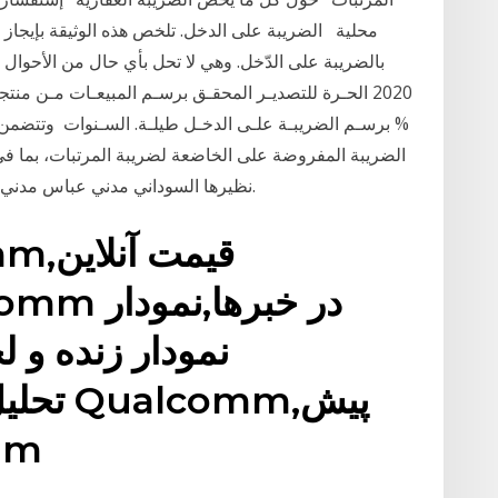
محلية الضريبة على الدخل. تلخص هذه الوثيقة بإيجاز 
% برسـم الضريبـة علـى الدخـل طيلـة. السـنوات وتتضمن ت
الضريبة المفروضة على الخاضعة لضريبة المرتبات، بما في
نظيرها السوداني مدني عباس مدني ووزير البنية التحتية والنقل هشام محمد بن عوف.
Qualcomm
بینی