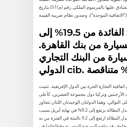
المضافة لدول مجلس التعاون لدول الخليج العربية المصادق عليها بالمرسوم الملكي رقم (م/51) بتاريخ
للعاملين في المهن الحرة : الفائدة من 19.5% إلى
لسيارة من بنك القاهرة.
رض السيارة من البنك التجاري
فاقية التجارة الحرة بين الدول الإفريقية.. تثبيت
ة عند 1.5 في الألف تصدرت الأرجنتين وتركيا دول مجموعة العشرين، كأعلى
 عند 36 في المائة، و15 في المائة على التوالي، وهما الدولتان الوحيدتان اللتان تتجاوز
لديهما أسعار الفائدة مستوى 10 في المائة. قبل يوم معدل البطالة يرتفع إلى 9.2% في نهاية أبريل بسبب
كورونا قال الجهاز المركزي للتعبئة العامة والإحصاء إن معدل البطالة ارتفع إلى 9.2 بالمئة في الفترة من نه
خاوف قد تواجه البورصة المصرية وقطاعاتها فى