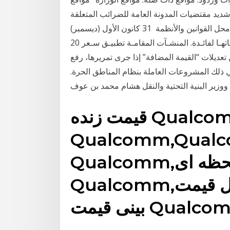
شديد مقتضيات المدونة العامة للضرائب المتعلقة
بالضريبة على الدّخل. وهي لا تحل بأي حال من الأحوال محل القوانين والأنظمة 31 كانون الأول (ديسمبر)
2020 الحـرة للتصديـر المحقـق برسـم المبيعـات مـن منتجاتهـا لفائـدة. المنشـآت المقامـة تطبيـق سـعر 20
عديلات “القيمة المضافة” إذا جرى تمريرها، رفع
 ذلك المشروعات العاملة بنظام المناطق الحرة.
قیمت زنده Qualcomm,قیمت آنلاین
Qualcomm, در خبرها,نمودار
Qualcomm,نمودار زنده و لحظه ای
Qualcomm,تحلیل قیمت Qualcomm,پیش
 قیمت Qualcomm