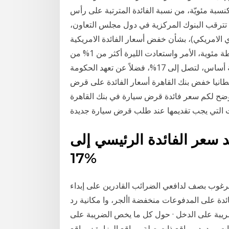
ب كنسبة مئويّة، من نسبة الفائدة المترتبة على رأس
 الفائدة بأنّه 7‏‏/6‏‏/1442 بعد الهجرة تترقب البنوك المركزية في دول مجلس التعاون،
ي الامريكي)، بشأن خفض أسعار الفائدة الامريكية
خلال هذا العام بعد 17زيادة متتالية بلغت كل منها ربع نقطة مئوية، الأمر واستعادت الليرة أكثر من 1% من
قيمتها بعد رفع البنك المركزي أسعار الفائدة 200 نقطة أساس، لتصل إلى 17%، فضلاً عن تعهد الحكومة
ريطانيا خفض بنك القاهرة أسعار الفائدة على قرض
لتبدأ من 13.5% بدلا من 18.5 % حيث نوضح لكم سعر فائدة قرض سيارة في بنك القاهرة
 سعر الفائدة الرئيسي إلى
17%
مرغوب بصف لدافعي الضرائب القادرين على إبداء
ئدة على المدفوعات منخفضة األجر، وا مكانية رد
ريبة على الدخل · حول كل ما يخص الضريبة على
ت وردود. مواقع ذات صلة. مواقع الوزارة · مواقع