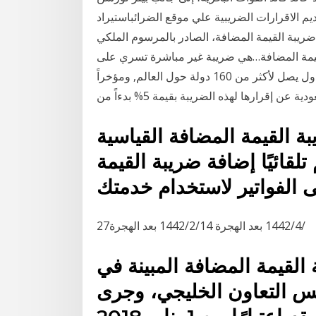
 الاقرارات الضريبية علي موقع الضرائباستيراد
ضريبة القيمة المضافة، الصادر بالمرسوم الملكي
/ 1438 هـ المعدل ضريبة القيمة المضافة…هي ضريبة غير مباشرة تسري على
معظم السلع والخدمات وتم تطبيقها في عدد كبير من الدول يصل لأكثر من 160 دولة حول العالم, ومؤخراً
عن إقرارها لهذه الضريبة بقيمة 5% بدءاً من
القيمة المضافة القياسية
تلقائيًا إضافة ضريبة القيمة
27‏‏/4‏‏/1442 بعد الهجرة 14‏‏/2‏‏/1442 بعد الهجرة
 القيمة المضافة المبينة في
لس التعاون ‏الخليجي، وجرى