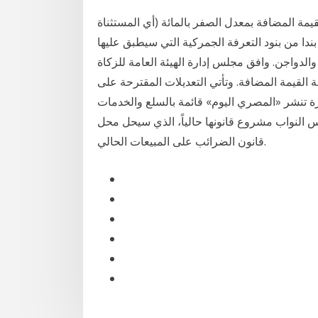
يمة المضافة بمعدل الصفر بالمائة (أي المستثناة
ضريبة القيمة المضافة)، وتضمن القرار قائمة من (94) بندا من بنود التعرفة الجمركية التي سيطبق عليها
 والدواجن. وافق مجلس إدارة الهيئة العامة للزكاة
ة القيمة المضافة. وتأتي التعديلات المقترحة على
/4‏‏/1442 بعد الهجرة 14‏‏/2‏‏/1442 بعد الهجرة تنشر «المصري اليوم» قائمة بالسلع والخدمات
 النواب مشروع قانونها حالياً، الذي سيحل محل
قانون الضرائب على المبيعات الحالي.