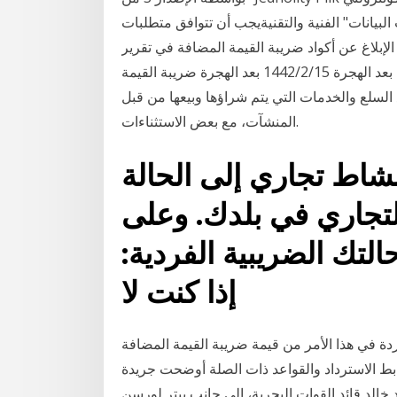
لبيانات" الفنية والتقنيةيجب أن تتوافق متطلبات
الإبلاغ عن أكواد ضريبة القيمة المضافة في تقرير i.SAF بتنسيق XMLprescript بالجدول 1 "ضريبة القيمة
المضافة جدول" جداول "رموز قائمة تعداد 14‏‏/2‏‏/1442 بعد الهجرة 15‏‏/2‏‏/1442 بعد الهجرة ضريبة القيمة
لسلع والخدمات التي يتم شراؤها وبيعها من قبل
المنشآت، مع بعض الاستثناءات.
نشاط تجاري إلى الحالة
التجاري في بلدك. وعلى
التك الضريبية الفردية:
إذا كنت لا
اردة في هذا الأمر من قيمة ضريبة القيمة المضافة
ط الاسترداد والقواعد ذات الصلة أوضحت جريدة
خالد قائد القوات البحرية، إلى جانب بيتر لورسن