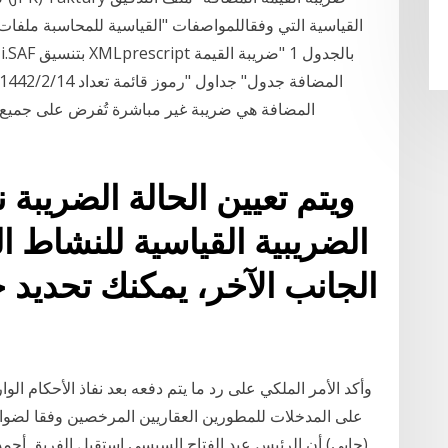
القياسية التي وفقاللمواصفات "القياسية للمحاسبة ملفات ا
المضافة هي ضريبة غير مباشرة تُفرض على جميع ا
ويتم تعيين الحالة الضريبة 
الضريبية القياسية للنشاط 
الجانب الآخر، يمكنك تحديد ح
وأكد الأمر الملكي على رد ما يتم دفعه بعد نفاذ الأحكام الو
على المدخلات للمطورين العقاريين المرخصين وفقا لضواب
(حابي) أن الرئيس عبد الفتاح السيسي استقبل الفريق أحمد 