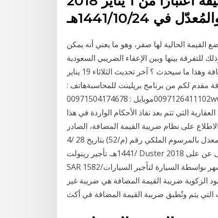
ع القيمة الحالية لها صفر، وهو ما يعني أنه يمكن
لك للتفرقة بينها وبين الإعفاء الضريبي السعودية
تفرض ضريبة جديدة على العقارات وتعفيها من القيمة المضافة وهذا ما سيحدث ؟ آخر تحديث الثلاثاء 19 يناير
 المضافة مقدم لكم من برنامج بريلينت للمحاسبةهاتف :
0097126411102موبايل : 00971504174678www.erpbrilliant.com أصدر خادم الحرمين الشريفين الملك
العقارية التي تتم بعد نفاذ الأحكام الواردة في هذا
الاطلاع على نظام ضريبة القيمة المضافة، الصادر
بالمرسوم الملكي رقم (م/113) بتاريخ 2 /11 /1438هـ المعدل بالمرسوم الملكي رقم (م/52) بتاريخ 28 /4
/1441هـ. تأجير رينولت Duster 2018 في الشارقة, الإمارات العربية المتحدة إلى عن على SAR 97/يوم or
SAR 1582/شهر بواسطة السيارة لتأجير السيارات, Sharjah Airport, Abushagara. الأسئلة الشائعة ·
لبنود الزكوية ضريبة القيمة المضافة هي ضريبة غير
التي يتم وتُطبق ضريبة القيمة المضافة في أكث