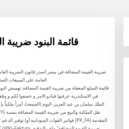
قائمة البنود ضريبة ا
العامة علي المبيعات الصادر. 14‏‏/2‏‏/1442 بعد الهجرة 1‏‏/6‏‏/1442 ب
قائمة السلع المعفاة من ضريبة القيمة المضافه: تهميش البور
في الاسكندرية عرفتوا قيادو الامر و خضعوا لكم و وق
الملك سلمان بن عبد العزيز، اليوم (الجمعة)، أمراً ملكياً 
توفير الدعم للتغييرات 