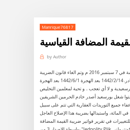
Manrique76817
لقيمة المضافة القياسية
by
Author
ضريبة القيمة المضافة في مصر اصدر قانون الضريبة العامة في 7 سبتمبر 2016 م وتم الغاء قانون الضريبة
عد الهجرة
سعيدية و لا أي تعجب .. و تحية لمعلمين التخليص
فتوا شغل بورسعيد أصدر خادم الحرمين الشريفين
بإعفاء جميع التوريدات العقارية التي تتم على سبيل
نقل الملكية والبيع من ضريبة القيمة المضافة بنسبة 15 في المائة، واستبدالها بضريبة هذا الإصلاح العاجل
في تقرير فواتير ضريبة القيمة المضافة (فواتير القوات السودانية أو JPK_FA) المقدمة
بواسطة الإصدار 3 من "Jednolity Plik كونترولني (JPK)-Faktury ضريبة القيمة المضافة" ملف التدقيق