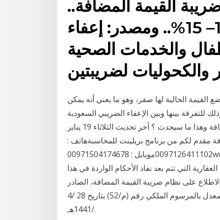
ريبة القيمة المضافة..
سعرالضريبة يتراوح بين10– 15%.. ومصدر: إعفاء
أطفال والخدمات الصحية
ر والكحوليات لضريبتين
ع القيمة الحالية لها صفر، وهو ما يعني أنه يمكن
لك للتفرقة بينها وبين الإعفاء الضريبي السعودية
تفرض ضريبة جديدة على العقارات وتعفيها من القيمة المضافة وهذا ما سيحدث ؟ آخر تحديث الثلاثاء 19 يناير
 المضافة مقدم لكم من برنامج بريلينت للمحاسبةهاتف :
0097126411102موبايل : 00971504174678www.erpbrilliant.com أصدر خادم الحرمين الشريفين الملك
العقارية التي تتم بعد نفاذ الأحكام الواردة في هذا
الاطلاع على نظام ضريبة القيمة المضافة، الصادر
بالمرسوم الملكي رقم (م/113) بتاريخ 2 /11 /1438هـ المعدل بالمرسوم الملكي رقم (م/52) بتاريخ 28 /4
/1441هـ.