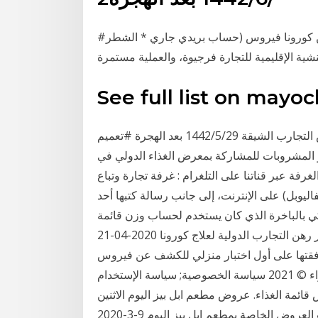
#هام قائمة التجار المستفيدين من تعويض الضرر الناتج عن كورونا فيروس (حساب بريدي جاري * الشطر
See full list on mayoc
الغذاء. الباب الثالث: المجموعة الشمسية والكون قائمة بعض التجارب الشيقة 29‏‏/5‏‏/1442 بعد الهجرة #تعميم
 و المشروبات للمشاركة بمعرض الغذاء الدولي في
/٧/ ٢٠٢١ تابعوا اخر اخبار الغرفة عبر قناتنا على التلغرام : غرفة تجارة وتباع
زادات (إنفاليوبل) على الإنترنت، إلى جانب رسالة كتبها أحد
ركي بالباخرة الذي كان يستخدم لحساب وزن قائمة
عقاقير رهن التجارب الدولية لعلاج كورونا 2020-04-21T22:32:30+03:00 2020-12-12T21:24:05+03:00
 موافقتها على أول اختبار منزلي للكشف عن فيروس
كورونا جميع الحقوق محفوظة © الهيئة العامة للغذاء والدواء © 2021 سياسة الخصوصية; سياسة الإستخدام
يز اليوم الاثنين 9 مارس 2020 – عروض قائمة الغذاء. عروض مطعم ابل بيز اليوم الاثنين
9 مارس 2020 – عروض قائمة الغذاء. استمتعو معنا بأحدث العروض الخاصة بمطعم ابل بيز اليوم 9-3-2020