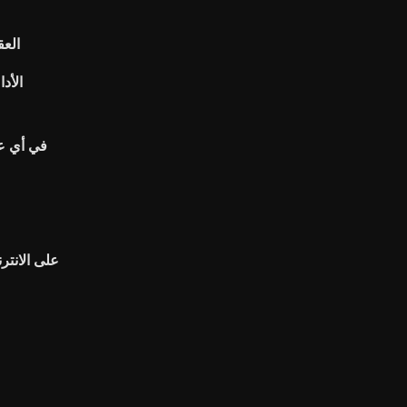
العق
الأدا
في أي ع
كيفية مشاهدة cbs 