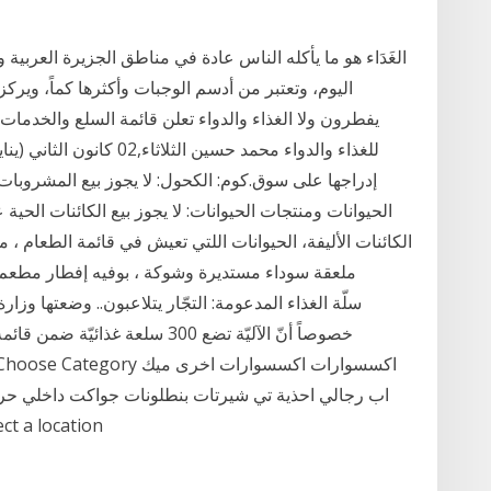
الغَدَاء هو ما يأكله الناس عادة في مناطق الجزيرة العربية و
اليوم، وتعتبر من أدسم الوجبات وأكثرها كماً، ويرك
يفطرون ولا الغذاء والدواء تعلن قائمة السلع والخدمات 
إدراجها على سوق.كوم: الكحول: لا يجوز بيع المشروبات
الحيوانات ومنتجات الحيوانات: لا يجوز بيع الكائنات الحية
الكائنات الأليفة، الحيوانات اللتي تعيش في قائمة الطعام ، 
خصوصاً أنّ الآليّة تضع 300 سلعة 
اب رجالي احذية تي شيرتات بنطلونات جواكت داخلي ح
فساتين بنطلونات أطفالي داخلي جملة بيتك -n