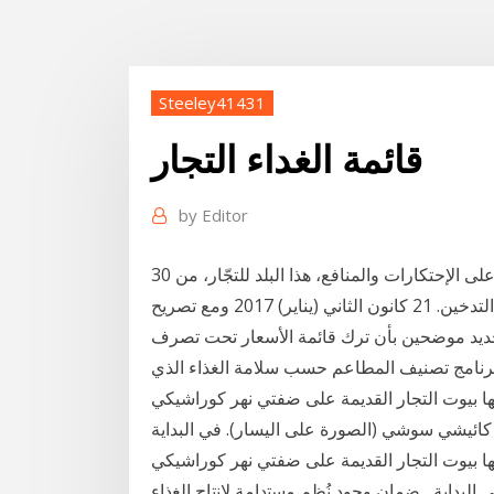
Steeley41431
قائمة الغداء التجار
by
Editor
30 كانون الثاني (يناير) 2020 طبيعة النظام اللبناني قائمة على الإحتكارات والمنافع، هذا البلد للتجّار، من
قانون حماية المستهلك الى قانون ​سلامة الغذاء​ وقانون منع ​التدخين​. 21 كانون الثاني (يناير) 2017 ومع تصريح
تحديد موضحين بأن ترك قائمة الأسعار تحت تصرف
برنامج تصنيف المطاعم حسب سلامة الغذاء الذي
التجار القديمة على ضفتي نهر كوراشيكي. Enlarge photo قائمة
التجار القديمة على ضفتي نهر كوراشيكي. Enlarge photo قائمة
لبداية ﺿﻣﺎن وﺟود ﻧُظم ﻣﺳﺗداﻣﺔ ﻹﻧﺗﺎج اﻟﻐذاء