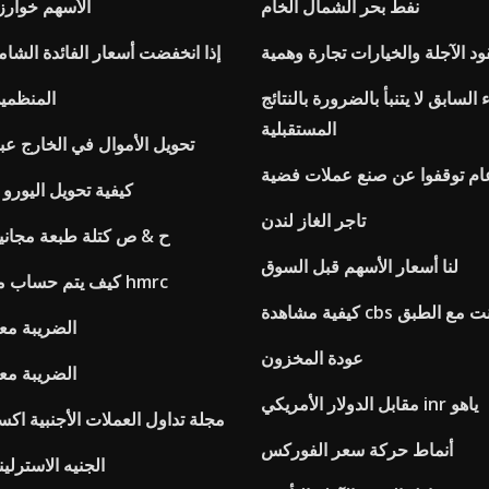
نفط بحر الشمال الخام
الأسهم خوارز
ود الآجلة والخيارات تجارة وهمية
إذا انخفضت أسعار الفائدة الشام
ء السابق لا يتنبأ بالضرورة بالنتائج
المنظمي
المستقبلية
Anz تحويل الأموال في الخارج عب
ام توقفوا عن صنع عملات فضية
كيفية تحويل اليورو 
تاجر الغاز لندن
ح & ص كتلة طبعة مجانية
لنا أسعار الأسهم قبل السوق
كيف يتم حساب معدلات الصرف hmrc
على الانترنت مع الطبق
الضريبة معد
عودة المخزون
الضريبة معد
مقابل الدولار الأمريكي inr ياهو
مجلة تداول العملات الأجنبية اك
أنماط حركة سعر الفوركس
الجنيه الاسترلي