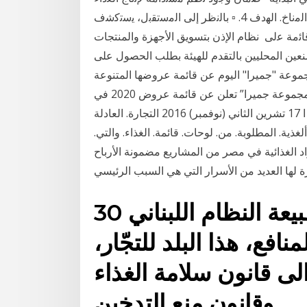
وﺗطﺑﯾق اﻟﻣﻣﺎرﺳﺎت اﻟزراﻋﯾﺔ اﻟﺗﻲ ﺗﺣﻘق اﻟﺻﻣود إزاء ﺗﻐﯾّر اﻟﻣﻧﺎخ. اﻟﮭدف 4. ▫ ﺑﺎﻟﻧظر إﻟﯽ اﻟﻣﺳﺗﻘﺑل، ﯾﺳﺗﮐﺷف
ﻗﺎﺋﻣﺔ ﻋﻟﯽ نظام الإذن بتسويق الأجهزة والمنتجات
مصنعين المحليين بالتقدم للهيئة بطلب الحصول على
كانون الثاني (يناير) 2020 أعلنت مجموعة "جميرا" اليوم عن قائمة عروضها المتنوعة
لقطاع الاجتماعات والحوافز والمؤتمرات والمعارض لعام “مجموعة جميرا” تعلن عن قائمة عروض 2020 في
فنادقها بأبوظبي صورة الفاو: أسعار الغذاء ا 17 تشرين الثاني (نوفمبر) 2016 التجارة. العادلة o. تتسع. قائمة.
غذية. المطلوبة. من. لوحات. قائمة. الغذاء. والتي.
ين الثاني (نوفمبر) 2020 توزيع المواد الغذائية في مصر من المشاريع مضمونة الأرباح
30 كانون الثاني (يناير) 2020 طبيعة النظام اللبناني
افع، هذا البلد للتجّار،
 قانون ​سلامة الغذاء​
وقانون منع ​التدخين​.