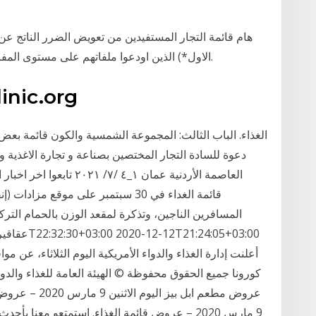
الاول*) الذين اودعوا ملفاتهم على مستوى المفنشية الإقليمية للتجارة فرجيوة، والعملية مستمرة.
linic.org
دعوة للسادة التجار المختصين بصناعة و تجارة الاغذية
العاصمة الأردنية عمان ١_٤ 
قائمة الغداء في 30 سبتمبر على موقع م
المسافرين الناجين، وتذكرة لمقعد الوزن بالحمام الت
أعلنت إدارة الغذاء والدواء الأمريكية اليوم الثلاثاء، عن
عروض مطعم ابل ب