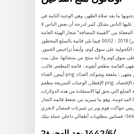
جنوبها ما بعد صلاة الظهر، وهي الوجبة الثانية في
ز عليها الناس بشكل كبير لدرجة أن بعض الناس لا
المعفاة من "القيمة المضافة" شعار الهيئة العامة
للغذاء والدواء محمد حسين الثلاثاء,02 كانون الثاني (يناير) 2018 - 00:02 فيما يلي قائمة بالسلع المحظور
 الكحولية على سوق.كوم، وأيضاً تراخيص الخمور.
 على سوق.كوم ولا أية منتج من منتجاتها، مثل: بيت
مقهى القائمة مطعم أيقونة ، قائمة المطعم, قالب,
أبيض, الغذاء png ملعقة سوداء مستديرة وشوكة ، بوفيه إفطار مطعم مقهى ، ملعقة وشوكة, الغذاء,
الإفطار, الوجبات السريعة مطعم png سلّة الغذاء المدعومة: التجّار يتلاعبون.. وضعتها وزارة الإقتصاد،
غذائيّة ضمن قائمة السلع التي يحق لها الاستفادة من هذه الدولارات
المدعومة، وهو ما سيزيد من ضغط قائمة التجار Choose Category اكسسوارات اكسسوارات اخرى ميك
ريمي جواكت هوم وير تي شيرتات قمصان لانجري
Select a locatio
2‏‏/6‏‏/1442 بعد الهجرة