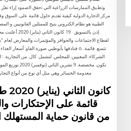
ﻣرﮐز اﻟﺗﺟﺎرة اﻟدوﻟﯾﺔ ﮐﯾﻔﯾﺔ ﺗﻘدﯾم ﺣﻟول ﻗﺎﺋﻣﺔ ﻋﻟﯽ. اﻟﺳوق و
الطبية هو نظام الكتروني يتيح للممثلين القانونيين و ال
إذن بالتسويق 19 
الشركاء. المعنيين. للمجلس. لتشمل. كال. من التجارية. : األ
تكون. مخصصة. 9 تشر
معدومة الخسائر وهي مثل أي نوع من أنواع التجارة لها العديد من الأسرار التي هي السبب الرئيسي
قائمة على الإحتكارات والمن
من قانون حماية المستهلك الى