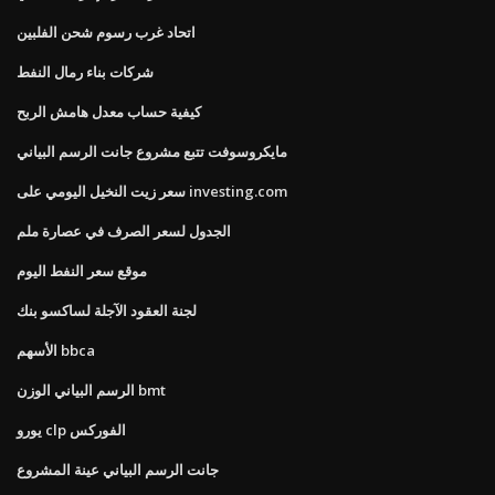
اتحاد غرب رسوم شحن الفلبين
شركات بناء رمال النفط
كيفية حساب معدل هامش الربح
مايكروسوفت تتبع مشروع جانت الرسم البياني
سعر زيت النخيل اليومي على investing.com
الجدول لسعر الصرف في عصارة ملم
موقع سعر النفط اليوم
لجنة العقود الآجلة لساكسو بنك
الأسهم bbca
الرسم البياني الوزن bmt
يورو clp الفوركس
جانت الرسم البياني عينة المشروع