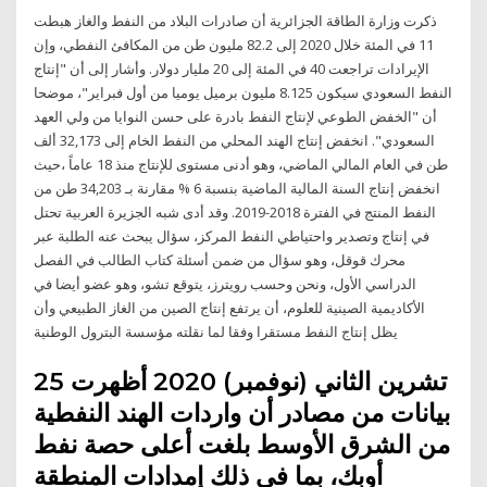
ذكرت وزارة الطاقة الجزائرية أن صادرات البلاد من النفط والغاز هبطت
11 في المئة خلال 2020 إلى 82.2 مليون طن من المكافئ النفطي، وإن
الإيرادات تراجعت 40 في المئة إلى 20 مليار دولار. وأشار إلى أن "إنتاج
النفط السعودي سيكون 8.125 مليون برميل يوميا من أول فبراير"، موضحا
أن "الخفض الطوعي لإنتاج النفط بادرة على حسن النوايا من ولي العهد
السعودي". انخفض إنتاج الهند المحلي من النفط الخام إلى 32,173 ألف
طن في العام المالي الماضي، وهو أدنى مستوى للإنتاج منذ 18 عاماً ،حيث
انخفض إنتاج السنة المالية الماضية بنسبة 6 % مقارنة بـ 34,203 طن من
النفط المنتج في الفترة 2018-2019. وقد أدى شبه الجزيرة العربية تحتل
في إنتاج وتصدير واحتياطي النفط المركز، سؤال يبحث عنه الطلبة عبر
محرك قوقل، وهو سؤال من ضمن أسئلة كتاب الطالب في الفصل
الدراسي الأول، ونحن وحسب رويترز، يتوقع تشو، وهو عضو أيضا في
الأكاديمية الصينية للعلوم، أن يرتفع إنتاج الصين من الغاز الطبيعي وأن
يظل إنتاج النفط مستقرا وفقا لما نقلته مؤسسة البترول الوطنية
25 تشرين الثاني (نوفمبر) 2020 أظهرت
بيانات من مصادر أن واردات الهند النفطية
من الشرق الأوسط بلغت أعلى حصة نفط
أوبك، بما في ذلك إمدادات المنطقة