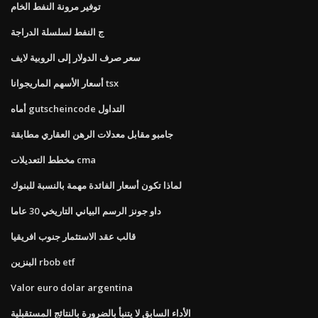
توفير مرونة النفط الخام
ج النفط لسلسلة الدراجة
سعر صرف الدولار إلى الروبية لايف
أسعار الأسهم الماريجوانا tsx
أماه gutscheincode التداول
جامبو مقابل معدلات الرهن العقاري مطابقة
مخطط التعديلات cma
لماذا تكون أسعار الفائدة مهمة بالنسبة للبنوك
داو جونز الرسم البياني التاريخي 30 عاما
قالب عقد الاستثمار جنوب افريقيا
البنزين rbob etf
Valor euro dolar argentina
الأداء السابق لا يتنبأ بالضرورة بالنتائج المستقبلية