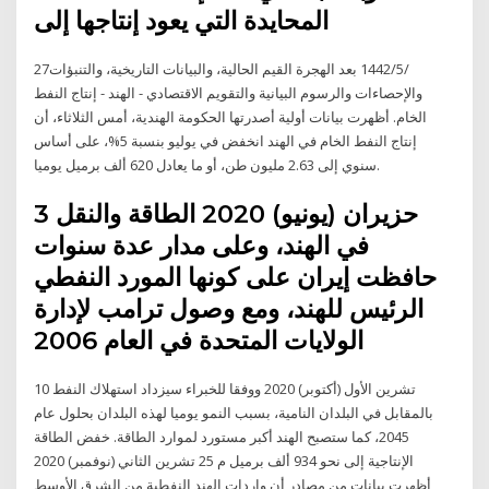
المحايدة التي يعود إنتاجها إلى
27‏‏/5‏‏/1442 بعد الهجرة القيم الحالية، والبيانات التاريخية، والتنبؤات
والإحصاءات والرسوم البيانية والتقويم الاقتصادي - الهند - إنتاج النفط
الخام. أظهرت بيانات أولية أصدرتها الحكومة الهندية، أمس الثلاثاء، أن
إنتاج النفط الخام في الهند انخفض في يوليو بنسبة 5%، على أساس
سنوي إلى 2.63 مليون طن، أو ما يعادل 620 ألف برميل يوميا.
3 حزيران (يونيو) 2020 الطاقة والنقل
في الهند، وعلى مدار عدة سنوات
حافظت إيران على كونها المورد النفطي
الرئيس للهند، ومع وصول ترامب لإدارة
الولايات المتحدة في العام 2006
10 تشرين الأول (أكتوبر) 2020 ووفقا للخبراء سيزداد استهلاك النفط
بالمقابل في البلدان النامية، بسبب النمو يوميا لهذه البلدان بحلول عام
2045، كما ستصبح الهند أكبر مستورد لموارد الطاقة. خفض الطاقة
الإنتاجية إلى نحو 934 ألف برميل م 25 تشرين الثاني (نوفمبر) 2020
أظهرت بيانات من مصادر أن واردات الهند النفطية من الشرق الأوسط