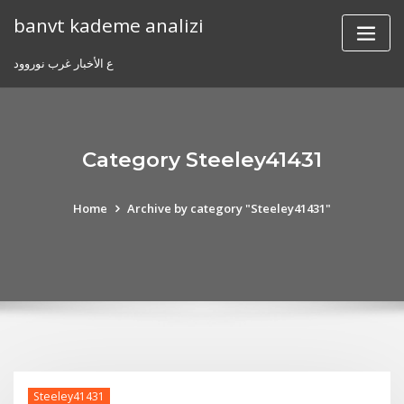
Skip
banvt kademe analizi
to
content
ع الأخبار غرب نوروود
Category Steeley41431
Home
Archive by category "Steeley41431"
Steeley41431