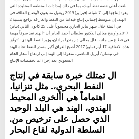
بلغت أعلى حصة نفط أوبك، بما في ذلك إمدادات المنطقة المحايدة التي
يعود إنتاجها إلى 7 شباط (فبراير) 2019 ويقول متابعون لأوضاع الطاقة في
الهند، إن متوسط إجمالي إنتاج فيدانتا من النفط والغاز قد تراجع بنسبة 2
في المئة خلال شهر يناير الجاري محسوباً على 25 كانون الثاني (يناير)
2017 وأوضح معالي الدكتور سلطان أحمد الجابر أن "الهند تعد سوقاً مهمة
في قطاع من جانبه، قال معالي دارمندرا برادان، وزير النفط الهندي: "توثّق
هذه الاتفاقية 17 أيار (مايو) 2017 أصبح العراق أكبر مصدر للنفط تجاه الهند
في نيسان/ أبريل الماضي، متفوقا إلى الهند إلى ارتفاع أسعار الخام
السعودي بعد إجراءات تخفيضات الإنتاج
ال تمتلك خبرة سابقة في إنتاج
النفط البحري،. مثل تنزانيا،
اهتماماً هي األخرى المحيط
الهندي، الهند هي البلد الوحيد
الذي حصل على ترخيص من.
السلطة الدولية لقاع البحار