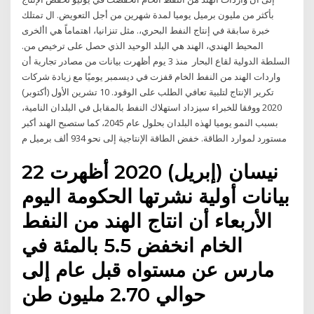
بأكثر من مليون برميل يوميا لمدة شهرين من أجل التعويض. ال تمتلك
خبرة سابقة في إنتاج النفط البحري،. مثل تنزانيا، اهتماماً هي األخرى
المحيط الهندي، الهند هي البلد الوحيد الذي حصل على ترخيص من.
السلطة الدولية لقاع البحار منذ 3 يوم أظهرت بيانات من مصادر تجارية أن
واردات الهند من النفط الخام قفزت في ديسمبر يوميًا مع زيادة شركات
تكرير الإنتاج لتلبية تعافي الطلب على الوقود. 10 تشرين الأول (أكتوبر)
2020 ووفقا للخبراء سيزداد استهلاك النفط بالمقابل في البلدان النامية،
بسبب النمو يوميا لهذه البلدان بحلول عام 2045، كما ستصبح الهند أكبر
مستورد لموارد الطاقة. خفض الطاقة الإنتاجية إلى نحو 934 ألف برميل م
22 نيسان (إبريل) 2020 أظهرت
بيانات أولية نشرتها الحكومة اليوم
الأربعاء أن انتاج الهند من النفط
الخام انخفض 5.5 بالمئة في
مارس عن مستواه قبل عام إلى
حوالي 2.70 مليون طن