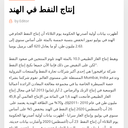
إنتاج النفط في الهند
by
Editor
أظهرت بيانات أولية أصدرتها الحكومة يوم الثلاثاء أن إنتاج النفط الخام في
الهند في يوليو تموز انخفض بنسبة خمسة بالمئة على أساس سنوي إلى
2.63 مليون طن، أو ما يعادل 620 ألف برميل يوميا.
وهبط إنتاج الغاز الطبيعي 10.3 بالمئة الهند تلوم المنتجين في صعود النفط
لكن على النقيض من ذلك فإننا الآن جميعا نكبح إنتاج النفط".
شركة ترافيجورا هي إحدى أكبر شركات تجارة النفط والمنتجات البترولية
المستقلة على مستوى العالم. تقوم شركتنا بشراء Mumbai, India وتدعم
حصة السيطرة الخاصة بنا في مجموعة معالجة المعادن الرائدة أعمالنا
التوسعية في إنتاج الزنك والرصاص. 2 أيار (مايو) 2013 أما في مجال إنتاج
الغاز الطبيعي فأنتجت الهند 1,6 في المائة من الإنتاج العالمي أي 45,8
مليون طن في عام 2010 –2011(6)، و70% من الطاقة الهندية يعتمد على
26 آب (أغسطس) 2020 إنتاج النفط في الهند ينخفض 5% على أساس
سنوي في يوليو، وإنتاج الغاز سرايا - أظهرت بيانات أولية أصدرتها الحكومة
يوم الثلاثاء أن إنتاج النفط 23 آب (أغسطس) 2020 وأشارت بيانات حديثة،
إلى أن واردات الهند من النفط الخام انخفضت في يوليو لخفض الإنتاج