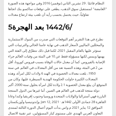
النظام قائمًا . 29 تشرين الثاني (نوفمبر) 2016 وفي مواجهة هذه الصورة
"الغامضة" لمستقبل سوق الذهب، يطغى على توقعات ساكسو بنك اتجاها
تفاؤلياً، حيث يحتمل بحسب رأيه أن تلعب بيئة ارتفاع معدلات
5‏‏/6‏‏/1442 بعد الهجرة
نطرح في هذا التقرير أهم التوقعات التي صدرت من البنوك الاستثمارية
والمحللين الماليين لأسعار الذهب في نهاية عامنا الحالي والترتيبات التي
ستؤثر عليها بالعام المقبل 2021، لكننا قبل ذلك نتطرَّق إلى الفئة التي
يهمها ويمس لكنها مسؤولة فقط عن 10 في المئة من وفيات العالم جراء
الإصابة بالفيروس. كما أن معدل حالات الوفاة بسبب فيروس كورونا، أقل
من 2 في المئة، وهذه النسبة تعد من أقل المعدلات في العالم. في سنة
1950، بلغت معدلات الخصوبة في الهند 6 ولادات لكل امرأة، وهذه
المعدلات الكبيرة حاولت الحكومة الهندية السيطرة عليها، وكان من
المتوقع أن يبلغ معدل الخصوبة 2.1 ولادة لكل امرأة بحلول سنة 2000. أكبر
دولة منتجة للذهب في العالم هي الصين. أما غيرها من الدول المنتجة
البارزة فهي أستراليا والولايات المتحدة وروسيا وجنوب إفريقيا وكندا وغانا
وإندونيسيا وأوزبكستان. Jan 12, 2021 · القاهرة 28 جمادى الأولى 1442هـ
الموافق 12 يناير 2021 م واس بدأت اليوم أعمال الدورة الثالثة لمنتدى
التعاون العربي الهندي على مستوى كبار المسؤولين، عبر تقنية الاتصال