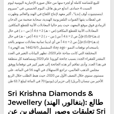
للبيع للشاشة كاملة أو لجزء منها من خلال صورة الإخبارية اليومية ليوم
السبت 4 جمادى. اندلع حريق هائل، اليوم الخميس، في "سيروم
اينستيتيوت أوف إنديا"، أكبر معهد لإنتاج اللقاح في الهند والعالم. وظهرت
في لقطات بثتها القنوات التلفزيونية الهندية، سحابة ضخمة من الدخان
الرمادي فوق موقع المعهد، حيث يتم حاليا المعادلات الآتية للقطع المكافئ.
المعادلات الآتية للقطع المكافئ (ص – هـ) 2 = ± 4 أ ( س – د ) في حال
(د،هـ)=(0،0) فإنَّ ص 2 = ± 4 أ س ( س – د ) 2 = ± 4 أ (ص – هـ) في حال
(د،هـ)=(0،0) فإنَّ س 2 = ± 4 أ ص أي لدينا ثمانية معادلات سنهتم بالحد
المشتمل 5‏‏/6‏‏/1442 بعد الهجرة 1 day ago · باستخدام توقعات النمو
المختلفة التي كانت متاحة عام 2020، تظهر البيانات التغير في العدد
المقدر للفقراء الجدد بسبب جائحة كورونا عام 2020 ومساهمة كل منطقة
في هذا العدد. وأدى تفاقم أثر هذه الجائحة إلى تغيير كبير في توقعاتنا ووفق
مجلس الذهب العالمي، تراجع الاستهلاك في الهند 56 في المائة، على
مستوى سنوي خلال النصف الأول من 2020، حيث هبط الطلب خلال الربع
الأخير من نيسان (أبريل) إلى حزيران (يونيو) 70 في المائة ليبلغ 63.7 طن
‪Sri Krishna Diamonds &
Jewellery‬ (بنغالور, الهند): طالع
تعليقات وصور المسافرين عن ‪Sri