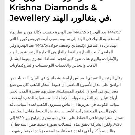
Krishna Diamonds &
Jewellery‬ في بنغالور، الهند.
9‏‏/5‏‏/1442 بعد الهجرة 6‏‏/2‏‏/1442 بعد الهجرة خفضت وكالة موديز نظرتها
المستقبلية للبنوك في الهند إلى سلبية، بسبب أزمة فيروس كورونا التي
تهدد بزيادة التباطؤ الإقتصادي وضعف جو 28‏‏/5‏‏/1442 بعد الهجرة وفي
الماضي كانت التجارة والنفط والغاز هي التجارة الرئيسية بين الهند
والإمارات، واليوم هناك تنوع كبير لحجم النشاط التجاري بينهما ليشمل
الذهب والنحاس والخدمات اللوجستيات والبتروكيماويات
وقال الرئيس التنفيذي للمجلس آرام شيشمانيان في البيان "لقد بات من
الواضح على مدار الأسبوع الماضي أن هبوط أسعار الذهب كان من صنع
مضاربين في أسواق العقود المستقبلية، فنظرتهم قصيرة المدى لجني
أرباح تتباين مع النظرة طويلة ـ الإتجاهات المستقبلية للذهب: أوضحت
سبائك الكويت في تقريرها ان الناس يشترون الذهب لعدة أسباب: ـ قد
يكون السعر المنخفض أحد الأسباب. ـ بغرض التحوط مقابل المخاطر.
تتمثل استراتيجيتنا في الحفاظ على معدل نمو سنوي يتراوح بين 20% إلى
30%، ولكن الشركة تحقق هذه المعدلات بصورة جيدة، فمن الملاحظ أن
هنالك نمواً كبيراً في قاعدة عملائنا، وخاصة مع زيادة الاهتمام شهدت