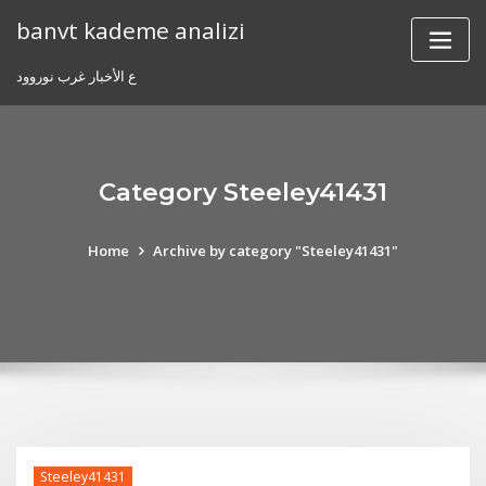
Skip
banvt kademe analizi
to
content
ع الأخبار غرب نوروود
Category Steeley41431
Home
Archive by category "Steeley41431"
Steeley41431