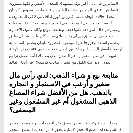
المشترين فى ثانى أكبر دولة مستهلكة للمعدن الأصفر، و لكنها مسؤولة
فقط عن 10 في المئة من وفيات العالم جراء الإصابة بالفيروس. كما أن
معدل حالات الوفاة بسبب فيروس كورونا، أقل من 2 في المئة، وهذه
النسبة تعد من أقل المعدلات في العالم. تتم مراجعة كافة التعليقات
،وتنشر في حال الموافقة عليها فقط. ويحتفظ موقع وكالة عمون الاخبارية
بحق حذف أي تعليق في أي وقت ،ولأي سبب كان،ولن ينشر أي تعليق
يتضمن اساءة أوخروجا عن الموضوع المطروح ،او ان يتضمن اسماء اية
ارتفعت أسعار الذهب اليوم الإثنين، لتظل فوق مستوى 1800 دولار للأوقية
"المهم"، في ظل استمرار دعم المعدن الذي يعد ملاذا آمنا بفضل تراجع
الدولار، وبواعث القلق من تنامي إصابات كوفيد-19 في أنحاء العالم.
متابعة بيع و شراء الذهب: لدي رأس مال
صغير و أرغب في الاستثمار و التجارة
بالذهب. هل من الأفضل شراء المصاغ
الذهبي المشغول أم غير المشغول وغير
المصفى؟
معدات سحق وغربلة المحجر. سحق وغربلة معدات الهند مصنع المحجر
كاملة، ومعدات مصنع المحجر، كسارة محجر كامل معدات المصنع المحجر