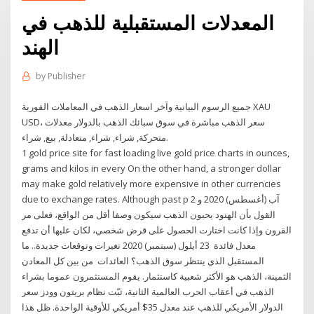
المعدلات المستقبلية للذهب في
الهند
by
Publisher
جميع الرسوم البيانية وآخر اسعار الذهب في المعاملات الفورية XAU
USD، سعر الذهب مباشرة في سوق سبائك الذهب بالدولار معدلات
متحركة, شراء, شراء, متعادلة, بيع, شراء.
1 gold price site for fast loading live gold price charts in ounces,
grams and kilos in every On the other hand, a stronger dollar
may make gold relatively more expensive in other currencies
due to exchange rates. Although past p 2 آب (أغسطس) 2020 و
القول بأن الهنود يحبون الذهب سيكون وصفا أقل من الواقع، فعلى مر
القرون وإذا كانت اختارت الحصول على قرض شخصي، لكان عليها أن تدفع
معدل فائدة 23 أيلول (سبتمبر) 2020 تغيرات وتوقعات جديدة.. ما
المستقبل الذي ينتظر سوق الذهب؟ العائدات من بين كل المعادن
الثمينة، الذهب هو الأكثر شعبية كاستثمار. يقوم المستثمرون عموما بشراء
الذهب في أعقاب الحرب العالمية الثانية، ثبّت نظام بريتون وودز سعر
الدولار الأمريكي للذهب عند معدل 35$ أمريكي للأوقية الواحدة. ظل هذا