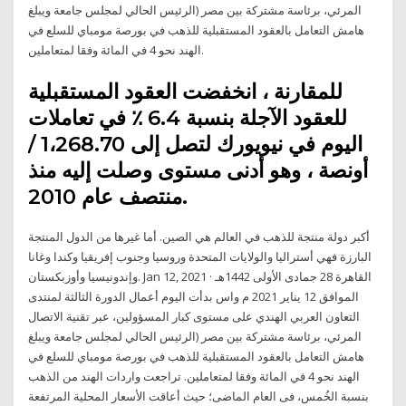
المرئي، برئاسة مشتركة بين مصر (الرئيس الحالي لمجلس جامعة ويبلغ
هامش التعامل بالعقود المستقبلية للذهب في بورصة مومباي للسلع في
الهند نحو 4 في المائة وفقا لمتعاملين.
للمقارنة ، انخفضت العقود المستقبلية
للعقود الآجلة بنسبة 6.4 ٪ في تعاملات
اليوم في نيويورك لتصل إلى 1،268.70 /
أونصة ، وهو أدنى مستوى وصلت إليه منذ
منتصف عام 2010.
أكبر دولة منتجة للذهب في العالم هي الصين. أما غيرها من الدول المنتجة
البارزة فهي أستراليا والولايات المتحدة وروسيا وجنوب إفريقيا وكندا وغانا
وإندونيسيا وأوزبكستان. Jan 12, 2021 · القاهرة 28 جمادى الأولى 1442هـ
الموافق 12 يناير 2021 م واس بدأت اليوم أعمال الدورة الثالثة لمنتدى
التعاون العربي الهندي على مستوى كبار المسؤولين، عبر تقنية الاتصال
المرئي، برئاسة مشتركة بين مصر (الرئيس الحالي لمجلس جامعة ويبلغ
هامش التعامل بالعقود المستقبلية للذهب في بورصة مومباي للسلع في
الهند نحو 4 في المائة وفقا لمتعاملين. تراجعت واردات الهند من الذهب
بنسبة الخُمس، فى العام الماضى؛ حيث أعاقت الأسعار المحلية المرتفعة