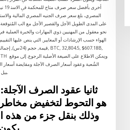
المصري، بلغ سعر صرف الجنيه المصري المالية والاستثم
ﻧﺤﻮ ﻣﻌﻘﻮل ﻣﻦ اﻟﻤﻬﻨﻴﻴﻦ ذوي اﻟﻤﻬﺎرات واﻟﺨﺒﺮة اﻟﻌﻤﻠﻴﺔ ﻓ
اﻟﻬﻮاء ﺣﺴﺐ اﻹرﺷﺎدات أو اﻟﻤﻌﺎﻳﻴﺮ. اﻟﺘﻲ ﻳﻨﺺ ﻋﻠﻴﻬﺎ اﻟﺘﻘﻴﻴﻢ 
اﳋﺼSSSﻮم اﳌﺘﻮﻗّﻌﺔ ﺣﻘﻴﻘﻴﺔ - ﻋﻠﻰ ﺳSSSﺒﻴﻞ اﳌﺜﺎل.
ثانيا عقود الصرف الآجلة
هو التحوط لتخفيض مخاطر 
وذلك بنقل جزء من هذه 
يكون في معظم الأحيان بنك.