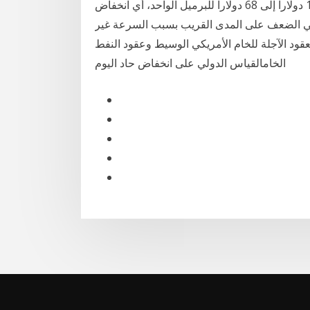
هبطت أسعار النفط بين يونيو 2014 ويناير 2018 من 115 دولاراً إلى 68 دولاراً للبرميل الواحد، أي انخفاض
خام في الضعف على المدى القريب بسبب السرعة غير
لعقود الآجلة للخام الأمريكي الوسيط وعقود النفط
الخامالقياس الدولي على انخفاض حاد اليوم