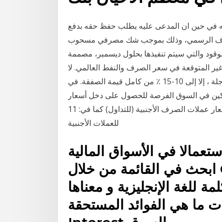
في حين ان المدعى عليه يطلب حفظ حقه بدفع
ر الصرف الرسمي، وذلك بموجب شك مصرفي مسحوب
لوقود والتي سيتم تنفيذها بحلول ديسمبر، مصممة
غير المتوقعة في سعر الصرف والنفط العالمي. لا
يمكن أن يصل الهامش المبدئي ، الذي يعتبر سعر العقود الآجلة ، إلا إلى 10-15 ٪ من كامل قيمة الصفقة. في
مشاركين في السوق الفرصة للحصول على دخل أسعار
الصرف أسعار عملات الصرف الأجنبية (للتداول) كما في: 11 AM, 21 Jan 2021 سعر الريال العماني للوحدة
للعملات الأجنبية
تعمالا في الأسواق المالية
ابحث في القائمة من خلال CTRL+F لتجد الكلمة ثم اضغط
ة للغة الإنجليزية و معناها
ما هي الفوائد المستحقة Accrued