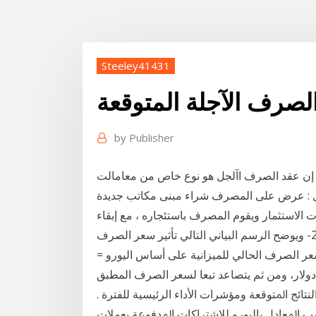
Steeley41431
صرف الآجلة المتوقعة
by
Publisher
لة إن عقد الصرف اآلجل هو نوع خاص من معامالت
سؤال : عرض على المصرف شراء مبنى مكاتب جديدة
 الاستثمار ويقوم المصرف باستئجاره ، مع إبقاء
الأحقية للمصرف بالشراء بنفس السعر (سعر الشراء 207- ويوضح الرسم البياني التالي تأثير سعر الصرف
عر الصرف الحالي للميزانية على أساس اليورو =
ﺘﺎﺋﺞ ﺍﳌﺘﻮﻗﻌﺔ ﻭﻣﺆﺷﺮﺍﺕ ﺍﻷﺩﺍﺀ ﺍﻟﺮﺋﻴﺴﻴﺔ ﻟﻠﻔﺘﺮﺓ .
ﺴﺐ ﺍﳌﻌﺎﺩﻝ ﺑﺎﻟﻴﻮﺭﻭ ﻟﻼﺷﺘﺮﺍﻛﺎﺕ ﺍﳌﺪﻓﻮﻋﺔ ﺑﻌﻤﻼﺕ