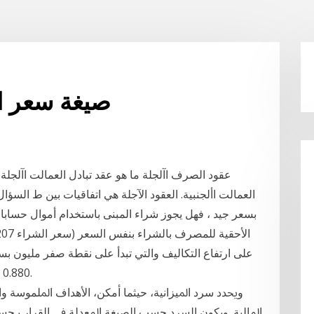
صيغة سعر ال
عقود الصرف اآلجلة ما هو عقد تبادل العمالت اآلج
العمالت األجنبية. العقود الآجلة هي اتفاقيات بين ط ال
بسعر جيد ، فهل يجوز شراء المبنى باستخدام أموال حسابات
على ارتفاع التكاليف والتي تبدأ على نقطة صفر مليون بس
0.880 دولار، ومن ثم يتصاعد تبعا لسعر الصرف المطبق.
ﻭﳛﺪﺩ ﺳﺮﺩ ﺍﳌﻴﺰﺍﻧﻴﺔ، ﺣﻴﺜﻤﺎ ﺃﻣﻜﻦ، ﺍﻷﻫﺪﺍﻑ ﺍﳌﻠﻤﻮﺳﺔ ﻭﺍﻟﻨ
ﺍﳌﺎﻟﻴﺔ. ﻭﻳﻜﻮﻥ ﺍﻟﺴﺮﺩ ﺣﺴﺐ ﺍﻟﺼﻴﻐﺔ ﺍﳌﻌﺪﻟﺔ ﰲ ﺍﻟﻘﺮﺍﺭ ﻳ ﺤ