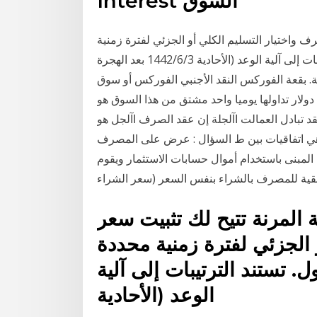
Interest السوق
ف واختيار التسليم الكلي أو الجزئي لفترة زمنية
محددة متفق عليها مسبقاً في وقت التداول. تستند الترتيبات إلى آلية الوعد (الأحادية 3‏‏/6‏‏/1442 بعد الهجرة
 بقعة الفوركس النقد الأجنبي الفوركس أو سوق
ر سوق في العالم، مع أكثر من 1 تريليون دولار تداولها يوميا واحد مشتق من هذا السوق هو
د تبادل العمالت اآلجلة إن عقد الصرف اآلجل هو
ة هي اتفاقيات بين ط السؤال : عرض على المصرف
لمبنى باستخدام أموال حسابات الاستثمار ويقوم
أحقية للمصرف بالشراء بنفس السعر (سعر الشراء
 المرنة تتيح لك تثبيت سعر
 الجزئي لفترة زمنية محددة
. تستند الترتيبات إلى آلية
الوعد (الأحادية