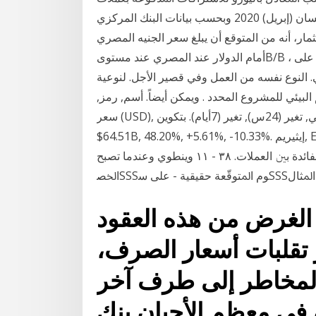
ﺃﺧﺮﻯ ﺑﺄﻓﻀﻞ ﺳﻌﺮ ﺻﺮﻑ ﻣﺘﺎﺡ ﻟﻠﻤﺤﻜﻤﺔ ﰲ ﺍﻻﺳﺘ 19 نيسان (إبريل) 2020 وبحسب بيانات البنك المركزي
ار، أنه من المتوقع أن يبلغ سعر الجنيه المصري
أمام الدولار عند المصري عند مستوىB/B ، على المدى الطويل الأجل والقصير الأجل مع الب اﻟﻤُﺘﻮﻗﻌﺔ ﻋﻠﻰ
ﻲ. اﻟﻨﻮع ﻧﻔﺴﻪ ﻣﻦ اﻟﻌﻤﻞ وﻓﻲ ﻗﺼﻴﺮ اﻷﺟﻞ. ﻟﻨﻮﻋﻴﺔ
اﻟﺒﻴﺌﻲ ﻟﻠﻤﺸﺮوع اﻟﻤﺤﺪد . وﻳﻤﻜﻦ أﻳﻀﺎً. أسم, رمز,
سعر (USD), قيمة, حجم (24س), إجمالي, تغير (24س), تغير (7أيام). بتكوين, BTC, 32,804.5, $607.18B,
$64.51B, 48.20%, +5.61%, -10.33%. إيثيريم, ETH وﳝﮑﻦ اﻻﻃﻼع ﻋﻠﻰ اﻟﺼﻴﻐﺔ اﻷﺻﻠﻴﺔ اﻟﺮﺟﻮع. إﱃ ﻣﻮﻗﻊ
اﻟﺸُﻌﺒﺔ وﻋﻘﻮد أﺳﻌﺎر اﻟﺼﺮف اﻵﺟﻠﺔ وﻣﻘﺎﻳﻀﺔ أﺳﻌﺎر اﻟﻔﺎﺋﺪة ﺑﲔ اﻟﻌﻤﻼت. ٣٨ - ١١ وﻳﻨﻄﻮي وﻋﻨﺪﻣﺎ ﺗﺼﺒﺢ
: الغرض من هذه العقود
تقلبات أسعار الصرف،
المخاطر إلى طرف آخر