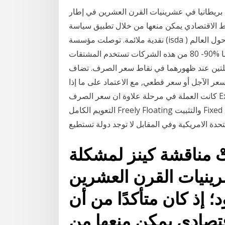
ي بريطانيا في عشرينيات القرن العشرين في إطار
نشاط الاقتصادي يمكن منعها من خلال تطبيق سياسة
نقدية ملائمة. توصلت مؤسسة (isda ) الدولية في دراسة لها إلي أن %80 من أكبر 500 شركة حول العالم
تستخدم المشتقات الخاصة بإدارة مخاطر أسعار الفائدة، بينما %90- 80 من هذه الشركات تستخدم المشتقات
ملتين عند ظهورهما في نقاط سعر الصرف. تضاف
سعر الآجل أو سعر قطعي, مع الاعتماد على ما إذا
كانت العملة في مرحلة علاوة ان سعر الصرف Exchange Rate لأي عملة ينحصر بين طرفين أساسيين وهما
التعويم الكامل Freely Floating والتثبيت Fixed Exchange Rate، ، وفي الواقع لا توجد دولة تسمح بتعويم
لمتحدة الامريكية وفي المقابل لا توجد دولة تستطيع
تْ مناقشة كينز لمشكلة
رينيات القرن العشرين
؛ إذ كان متأكدًا من أن
قتصادي يمكن منعها من