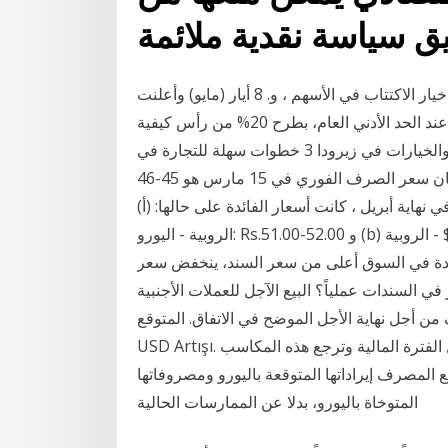
السهم ، وسعر الممارسة ، ونسبة التذبذب المتوقعة ، ومدة خيار الاكتتاب في الأسهم ، و. 8 أيار (مايو) وأعلنت
الشركة تحديد سعر أسهم الطرح عند 26 ريالاً للسهم، أي عند الحد الأدني العام، بطرح 20% من رأس كيفية
التداول في العقود الآجلة والخيارات في زيرودا 3 خطوات سهلة للتجارة في f & o سعر الصرف Shuwaikh:
الفوركس العقود الآجلة لل تداول ، الهند الفوركس العقود. كان سعر الصرف الفوري في 15 مارس هو 45-46
بيع أخرى بلغت 10 روبية باكس. في نهاية أبريل ، كانت أسعار الفائدة على حالها: (أ)
الروبية - اليورو: Rs.51.00-52.00 و (b) الروبية - $: Rs.44-45. عندما يكون سعر الفائدة في السوق أقل من
ئدة في السوق أعلى من سعر السند، ينخفض سعر
ندات عملياً؟ البيع الآجل للعملات الأجنبية (Forward)
ن أجل نهاية الأجل الموضح في الاتفاق. المتوقع,
USD Artışı. الأرباح أو الخسائر الناشئة عن تقلبات أسعار الصرف خلال الفترة المالية وترجع هذه المكاسب
ع المصرف إيراداتها المتوقعة باليورو ومصروفاتها
المتوخاة باليورو، بدلا عن الممارسات الحالية