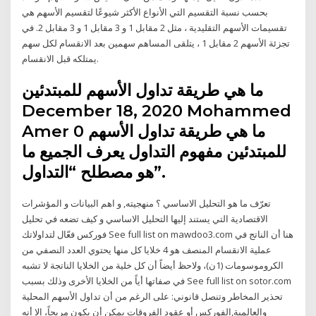
بحسب نسبة التقسيم التي الأنواع الأكثر شيوعًا لتقسيم الأسهم هي
تقسيمات الأسهم التقليدية ، مثل 2 مقابل 1 و 3 مقابل 1 و 3 مقابل 2. في
تجزئة الأسهم 2 مقابل 1 ، يتلقى المساهم سهمين بعد الانقسام لكل سهم
يمتلكه قبل الانقسام.
ما هي طريقة تداول الأسهم للمبتدئين
December 18, 2020 Mohammed
Amer 0 ما هي طريقة تداول الأسهم
للمبتدئين مفهوم التداول يعرف الجميع ما
هو مصطلح “التداول”.
تعرّف ما هو التحليل الاساسي ؟ منهجيته, و اهم البيانات و المؤشرات
الاقتصادية التي يستند إليها التحليل الاساسي و كيف تضعه في تحليل
فوركس فعّال لتداولاتك See full list on mawdoo3.com هنا أن الناتج في
عملية الانقسام المنصف هو 4 خلايا كل منها يحتوي العدد النصفي من
الكروموسومات (1ن)، ولاحظ أيضاً أن كل خلية من الخلايا الناتجة لا تشبه
في صفاتها أياً من الخلايا الأخرى وذلك بسبب See full list on sotor.com
تحذير المخاطر وتنصل قانوني: على الرغم من أن تداول الأسهم المحلية
والعالمية,الفوركس أو عقود الفروقات يمكن أن يكون مربحاً، إلا أنه