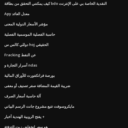
كيف يمكنني التحقق من بطاقة bdo النقدية الخاصة بي على الإنترنت
Apy معدل العائد
مؤشر الأسعار الدولية المعنى
حاسبة الفصلية الموسمية الفصلية
دوللي كالس س hoj الحقيقي
Fracking عن النفط
أسرار التجارة و ndas
بورصة فرانكفورت للأوراق المالية
ضريبة القيمة المضافة صفر تصنيف أو معفى
آلة حاسبة أسعار الصرف
مايكروسوفت تتبع مشروع جانت الرسم البياني
يفتح الروبية الهندية أخبار +
هو سعر انخفاض زيت التدفئة