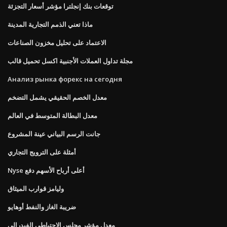
توقعات بنك إنجلترا مؤشر أسعار التجزئة
ماذا تعني الذمم التجارية المدينة
الاعتماد على تحليل مخزون الصناعات
مجلة تداول العملات الأجنبية اكسل تحميل قالب
Анализ рынка форекс на сегодня
معدل الخصم الحقيقي يشمل التضخم
معدل البطالة المتوسط ​​في العالم
جانت الرسم البياني عينة المشروع
أمثلة على الترويج التجاري
Nyse أعلى أرباح الأسهم دفع
وليامز قوارب الميثاق
ضريبة الغاز والنفط أوهايو
معدل مؤشر مجلس الاحتياطي الفيدرالي