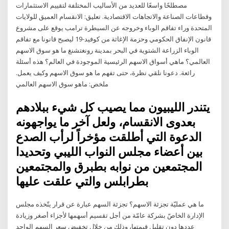
مصطلحًا واسعًا للعديد من الأساليب المختلفة لتقييم الاستثمارات
وقطاعات الصناعة والاتجاهات الاقتصادية. تعليق: الانقسام العميق للولايات
المتحدة وراء تفاقم الوباء وخروجه عن السيطرة ترامب يوقع على مشروع
قانون الإنفاق الحكومي وحزمة الإغاثة من كوفيد-19 ليصبح قانونا مع تفاقم
الوباء الزراعة الشتوية في البحر بمدينة رونغتشنغ ما هو سوق الاسهم
العالمي؟ ماهي أسواق الاسهم الرئيسية الموجودة في العالم؟ هذه أسئلة
رائعة. دعونا نلقي نظرة، حتى تفهم ما هو سوق الاسهم وكيف يعمل.
ملخص: ماهو سوق الاسهم العالمي
يتندر الليبيون مما يصيب كل شيء ببلادهم
بعدوى الانقسام، ولعل آخر ما يواجهونه
الدعوة التي أطلقت مؤخراً لرأب الصدع
بين أعضاء مجلس النواب الليبي وتحديدا
المجتمعين من نوابه بطبرق والمجتمعين
بطرابلس والتي علقت عليها
ما هي عمليّة تجزئة الاسهم؟ تجزئة السهم عبارة عن قرار يتّخذه مجلس
الإدارة الخاصّ بشركة عامّة من أجل تقسيم أسهمها لأجزاء أصغر وزيادة
عددها دون تقليل قيمتها، وذلك من خلال تخفيض سعر السهم الواحد