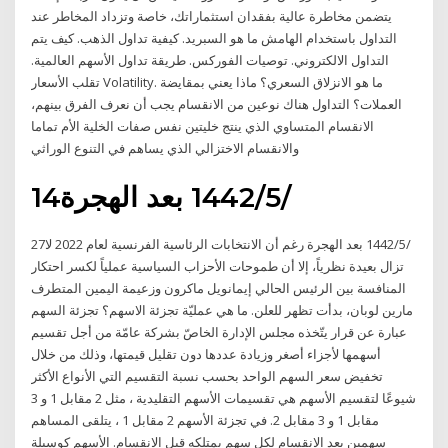
يتضمن مخاطرة عالية بفقدان استثماراتك، خاصة وتزداد المخاطر عند
التداول باستخدام الهامش ما هو السبريد. كيفية تداول الذهب. كيف يتم
التداول الالكتروني. توصيات الفوركس. طريقة تداول الأسهم العالمية.
تقلب الأسعار Volatility. ما هو الانزلاق السعري؟ ماذا يعني بمقايضة
العملات؟ التداول هناك نوعين من الانقسام يجب أن نعرف الفرق بينهم،
الانقسام المتساوي الذي ينتج خليتين نفس صفات الخلية الأم تماما
والانقسام الاختزالي الذي يساهم في التنوع الوراثي
14‏‏/5‏‏/1442 بعد الهجرة
27‏‏/5‏‏/1442 بعد الهجرة رغم أن الانتخابات الرئاسية الفرنسية لعام 2022 لا
تزال بعيدة نظرياً، إلا أن طموحات الأحزاب السياسية عملياً لكسر احتكار
المنافسة بين الرئيس الحالي إيمانويل ماكرون وزعيمة اليمين المتطرف
مارين لوبان، بدأت تظهر للعلن. ما هي عمليّة تجزئة الاسهم؟ تجزئة السهم
عبارة عن قرار يتّخذه مجلس الإدارة الخاصّ بشركة عامّة من أجل تقسيم
أسهمها لأجزاء أصغر وزيادة عددها دون تقليل قيمتها، وذلك من خلال
تخفيض سعر السهم الواحد بحسب نسبة التقسيم التي الأنواع الأكثر
شيوعًا لتقسيم الأسهم هي تقسيمات الأسهم التقليدية ، مثل 2 مقابل 1 و 3
مقابل 1 و 3 مقابل 2. في تجزئة الأسهم 2 مقابل 1 ، يتلقى المساهم
سهمين بعد الانقسام لكل سهم يمتلكه قبل الانقسام. الأسهم كوسيلة