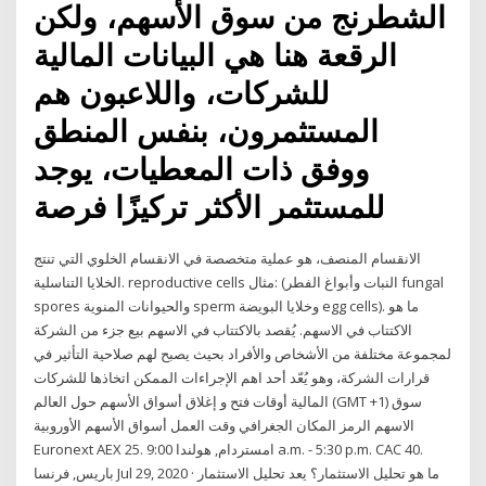
الشطرنج من سوق الأسهم، ولكن
الرقعة هنا هي البيانات المالية
للشركات، واللاعبون هم
المستثمرون، بنفس المنطق
ووفق ذات المعطيات، يوجد
للمستثمر الأكثر تركيزًا فرصة
الانقسام المنصف، هو عملية متخصصة في الانقسام الخلوي التي تنتج
الخلايا التناسلية. reproductive cells مثال: (النبات وأبواغ الفطر fungal
spores والحيوانات المنوية sperm وخلايا البويضة egg cells). ما هو
الاكتتاب في الاسهم. يُقصد بالاكتتاب في الاسهم بيع جزء من الشركة
لمجموعة مختلفة من الأشخاص والأفراد بحيث يصبح لهم صلاحية التأثير في
قرارات الشركة، وهو يُعّد أحد اهم الإجراءات الممكن اتخاذها للشركات
المالية أوقات فتح و إغلاق أسواق الأسهم حول العالم (GMT +1) سوق
الاسهم الرمز المكان الجغرافي وقت العمل أسواق الأسهم الأوروبية
Euronext AEX 25. امستردام, هولندا 9:00 a.m. - 5:30 p.m. CAC 40.
باريس, فرنسا Jul 29, 2020 · ما هو تحليل الاستثمار؟ يعد تحليل الاستثمار