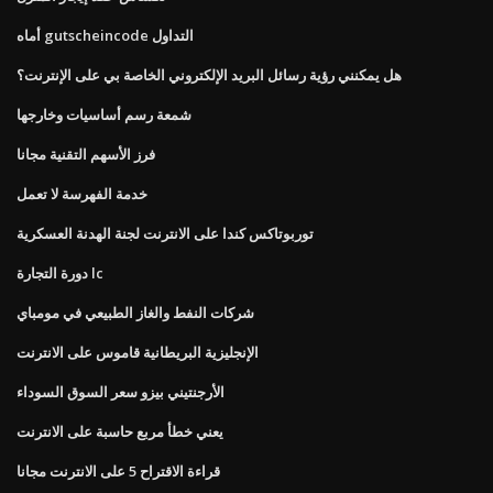
أماه gutscheincode التداول
هل يمكنني رؤية رسائل البريد الإلكتروني الخاصة بي على الإنترنت؟
شمعة رسم أساسيات وخارجها
فرز الأسهم التقنية مجانا
خدمة الفهرسة لا تعمل
توربوتاكس كندا على الانترنت لجنة الهدنة العسكرية
دورة التجارة lc
شركات النفط والغاز الطبيعي في مومباي
الإنجليزية البريطانية قاموس على الانترنت
الأرجنتيني بيزو سعر السوق السوداء
يعني خطأ مربع حاسبة على الانترنت
قراءة الاقتراح 5 على الانترنت مجانا