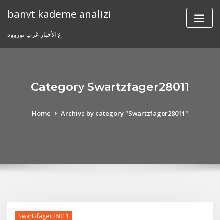
Skip
banvt kademe analizi
to
content
ع الأخبار غرب نوروود
Category Swartzfager28011
Home
Archive by category "Swartzfager28011"
Swartzfager28011