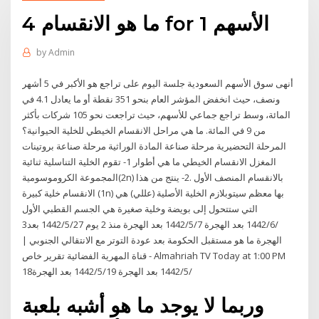
ما هو الانقسام 4 for 1 الأسهم
by
Admin
أنهى سوق الأسهم السعودية جلسة اليوم على تراجع هو الأكبر في 5 أشهر
ونصف، حيث انخفض المؤشر العام بنحو 351 نقطة أو ما يعادل 4.1 في
المائة، وسط تراجع جماعي للأسهم، حيث تراجعت نحو 105 شركات بأكثر
من 9 في المائة. ما هي مراحل الانقسام الخيطي للخلية الحيوانية؟
المرحلة التحضيرية مرحلة صناعة المادة الوراثية مرحلة صناعة بروتينات
المغزل الانقسام الخيطي ما هي أطوار 1- تقوم الخلية التناسلية ثنائية
المجموعة الكروموسومية(2n) بالانقسام المنصف الأول .2- ينتج من هذا
الانقسام خلية كبيرة (1n) بها معظم سيتوبلازم الخلية الأصلية (عللي) هي
التي ستتحول إلى بويضة وخلية صغيرة هي الجسم القطبي الأول
3‏‏/6‏‏/1442 بعد الهجرة 7‏‏/5‏‏/1442 بعد الهجرة منذ 2 يوم 27‏‏/5‏‏/1442 بعد
الهجرة ما هو مستقبل الحكومة بعد عودة التوتر مع الانتقالي الجنوبي |
تقرير خاص ‎قناة المهرية الفضائية - Almahriah TV‎ Today at 1:00 PM
18‏‏/5‏‏/1442 بعد الهجرة 19‏‏/5‏‏/1442 بعد الهجرة
وربما لا يوجد ما هو أشبه بلعبة