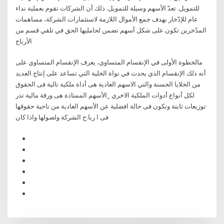
للتمويل. تعدّ الأسهم وسيلة للتمويل. ذلك أن الشركات تقوم بعملية نداء
عام للإدّخار بهدف جمع الأموال اللازمة لاستثمارات الشركة، مساهمات
المدّخرين تكون على شكل أسهم تضمن لحامليها الحق في تلقي قسم من
الأرباح
مالخطوة الأولى في الإنقسام المتساوي، يعرف الإنقسام المتساوي على
أنه ذلك الإنقسام الذي يحدث في نواة الخلية التي تساعد على إنتاج العديد
من الخلايا الحسنة والتي الاسهم العادية هى أداة ملكية تالية فى الحقوق
لكل أنواع أدوات الملكية الاخري _الأسهم الممتاذة هى ورقة مالية تدر
توزيعات ثابتة وتكون فى حالة افضلية عن الأسهم العادية من ناحية حقوقها
فى ا ربا.ح الشركة ولصولها واذا كان