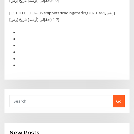
[رس] إلى [أوسد] تاريخ.txt)-1-7]
[GETFILEBLOCK-(D:/snippets/trading/trading2020_ar/[إينس]
[رس] إلى [أوسد] تاريخ.txt)-1-7]
Go
New Posts