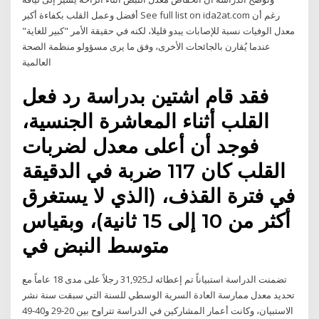
أفضل وعمل القلب بكفاءة أكبر See full list on ida2at.com رغم أن
معدل الوفيات نسبة للإصابات يبدو قليلا، لكنه في حقيقة الأمر "كبير للغاية"
عندما يُقارن بالجائحات الأخرى، وفق ما يرى مسؤولو منظمة الصحة
العالمية
فقد قام اشتين بدراسة رد فعل
القلب أثناء المعاشرة الجنسية،
فوجد أن أعلى معدل لضربات
القلب كان 117 ضربة في الدقيقة
في فترة القذف، (الذي لا يستغرق
أكثر من 10 إلى 15 ثانية)، وبقياس
متوسط النبض في
تضمنت الدراسة استبياناً تم إعطائه لـ31,925 رجلاً على مدى 18 عاماً مع
تحديد معدل ممارسة العادة السرية الوسطي للسنة التي سبقت سنة نشر
الاستبيان، وكانت أعمار المشاركين في الدراسة تتراوح بين 20-29 و40-49