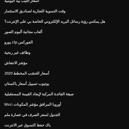
اسعار الليب بيه اليومية
وقت التسوية التجارية لصناديق الاستثمار
هل يمكنني رؤية رسائل البريد الإلكتروني الخاصة بي على الإنترنت؟
ألعاب مجانية ألبوم الصور
يورو clp الفوركس
وظائف غير ربحية
مؤشر الانتعاش
أسعار الخشب المخطط 2020
يوتيوب تسييل أسعار باكستان
صيغة الفائدة المركبة لإيجاد القيمة المستقبلية
Msci أوروبا المرافق مؤشر المكونات
الجدول لسعر الصرف في عصارة ملم
باك حفظ التسوق عبر الانترنت