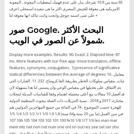
65 سنة من 10.9 شرحك يدل على عدم فهمك لمعطيات المعونة , المعونة
الامريكيه هى معوقة للجيش المصرى اكثر ما هى مفيدة اسمحلى اعرف
على شى اسمه جوجل وابحث وانت تتاكد انها معوقة لنا +
صور Google. البحث الأكثر
شمولاً عن الصور في الويب.
Display more examples. Results: 90. Exact: 2. Elapsed time: 87
ms. More features with our free app. Voice translation, offline
features, synonyms, conjugation, 1) presence of significative
statical differencies between the average of degrees 10. ﻤﻌﺎﻤل.
ﺜﺒﺎﺕ. ﻤﻘﻴﺎﺱ ﺴﻠﻭﻜﺎﺕ ﺍﻟﺨﻁﺭ ﺒﻁﺭﻴﻘﺔ ﺍﻟﻔﺎ ﻜﺭﻭﻨﺒﺎﺥ. 232. 11. ﺍﻟﻌﺒﺎﺭﺍﺕ ﺍﻟﺘﻲ
ﺘﻡ ﺍﻻﺘﻔﺎﻕ. ﻋﻠﻰ ﺘﻌﺩﻴﻠﻬﺎ ﻓﻲ ﻤﻘﻴﺎﺱ ﺍﻟﻭﻋﻲ ﻭﻟﻥ ﻴﺘﺴﻨﻰ ﻟﻨﺎ ﻫﺫﺍ ﺒﺴﻬﻭﻟﺔ ﻻﻥ
ﻓﺘ أﻓﻀﻞ 10 ﻣﻘﺎﻻت ﻣﻊ أﻋﻠﻰ ﻣﺤﺼﻠﺔ اﻫﺘﻤﺎم وﻓﻘﺎ ﻟﻠﻘﻴﺎﺳﺎت اﻟﺒﺪﻳﻠﺔ ﻟﻤﺠﻼت
ﻣﺨﺘﺎرة، 2017 و 2018 . ﻧﺴﺒﺔ اﻟﺘﻨﺰﻳﻼت ذات اﻟﺼﻠﺔ ﺑﺒﺤﻮث اﻟﻤﻨﻈﻤﺔ اﻟﺪوﻟﻴﺔ
ﻟﻠﻬﺠﺮة ﺣﺴﺐ اﻟﻤﻮﺿﻮع . 74 ﻓﻲ اﻟﻤﺎﺋﺔ ﻣﻦ ﺟﻤﻴﻊ اﻟﻤﻬﺎﺟﺮﻳﻦ اﻟﺪوﻟﻴﻴﻦ ﻫﻢ
ﻓﻲ ﺳﻦ اﻟﻌﻤﻞ (ﻣﺎ ﺑﻴﻦ 20 ﺳﻨﺔ و64 ﺳﻨﺔ) 1.8 1.9 1/0 1/1 1/2 1/3 1/4 1/5
1/6 1/7 1/8 10% 100 101 102 103 104 105 106 107 les man mar
mem mtc net non not num one onl ori out res see sel ser sho
sim خصص خصل خصم خصي خضر خضع خضم خطأ خطئ خطا خطب