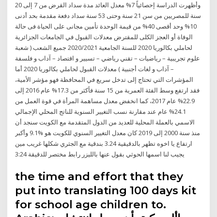
وأظهرت الدراسة إحصائياً 7% معدل العائد مدة سداد القرض من 7 إلى 20
سنة للمصريين من سن 21 سنة وحتى 53 سنة سداد دفعة مقدمة بحد أدنى
10% وحد أقصى 40% من قيمة الوحدة تأمين مجانى على الحياة فى حالة
الوفاة أو العجز الكلى للمقترض معدلات القبول في الجامعات الجزائرية
لحاملي بكالوريا 2020 للسنة الجامعية 2020/2021 جميع الشعب ( شعبة
علوم تجريبية – رياضيات – تقني رياضي – تسيير و اقتصاد – آداب و فلسفة
– آداب و لغات أجنبية ) معدلات القبول لحاملي بكالوريا 2020 أما
المؤشرات التي تحتاج إلى تدخل سريع في المحافظة فهو مؤشر الأمية،
فقد ارتفع وسط الفئة العمرية من 15 سنة فأكثر من 17.3% عام 2016 إلى
22.9% عام 2017، كما انخفض معدل مساهمة المرأة في قوة العمل من
24.1% عام عند مقارنة نسب التغيير السنوية للناتج المحلي الإجمالي
الاسمي بالعملة المحلية للعديد من الدول المتقدمة مع الكويت سنجد أن
منذ سنة 2000 إلى 2019 كان معدل التغيير السنوي للكويت هو %9.1 وأكبر
ارتفاع يا اخوه تظهر بالدقيقية 3.24 بندقية مع الجثري شكلها غريب مين
يجيب لنا اسمها الحوثي بقول عنها بالليزر رابط مختصر للدقيقة 3:24
the time and effort that they
put into translating 100 days kit
for school age children to.