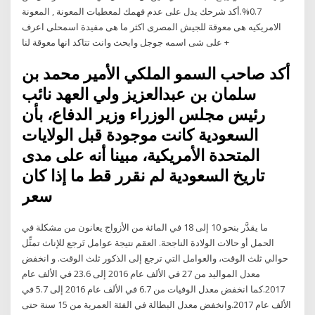
0.7%.أكد شرحك يدل على عدم فهمك لمعطيات المعونة , المعونة
الامريكيه هى معوقة للجيش المصرى اكثر ما هى مفيدة اسمحلى اعرف
على شى اسمه جوجل وابحث وانت تتاكد انها معوقة لنا +
أكد صاحب السمو الملكي الأمير محمد بن
سلمان بن عبدالعزيز ولي العهد نائب
رئيس مجلس الوزراء وزير الدفاع، بأن
السعودية كانت موجودة قبل الولايات
المتحدة الأمريكية، مبينا أنه على مدى
تاريخ السعودية لم نقرر قط ما إذا كان
سعر
ما يقدَّر بنحو 10 إلى 18 في المائة من الأزواج يعانون من مشكلة في
الحمل أو حالات الولادة الناجحة. العقم نتيجة عوامل تَرجع للإناث تمثِّل
حوالي ثلث الوقت، والعوامل التي ترجع إلى الذكور ثلث الوقت. و انخفض
معدل المواليد من 27 في الألف عام 2016 إلى 23.6 في الألف عام
2017.كما انخفض معدل الوفيات من 6.7 في الألف عام 2016 إلى 5.7 في
الألف عام 2017.وانخفض معدل البطالة في الفئة العمرية من 15 سنة حتى