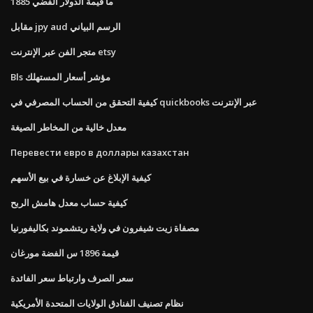
ما قيمة الدولار الفضي 1885
مقابل jpy aud الرسم البياني
متجر الفن عبر الإنترنت etsy
Bls مؤشر أسعار المستهلك
كيفية التحقق من الحساب المصرفي في quickbooks عبر الإنترنت
معدل خالية من المخاطر الصيغة
Перевести евро в доллары казахстан
كيفية الإبلاغ عن خسارة في بيع الأسهم
كيفية حساب معدل هامش الربح
مصفاة زيت شيفرون في ولاية ريتشموند بكاليفورنيا
قيمة 1896 س الفضة مورغان
سعر الصرف وارتباط سعر الفائدة
نظام تصنيف الفنادق الولايات المتحدة الأمريكية