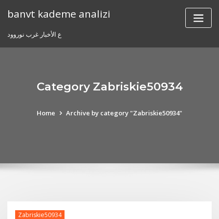
Skip
banvt kademe analizi
to
content
ع الأخبار غرب نوروود
Category Zabriskie50934
Home
Archive by category "Zabriskie50934"
Zabriskie50934