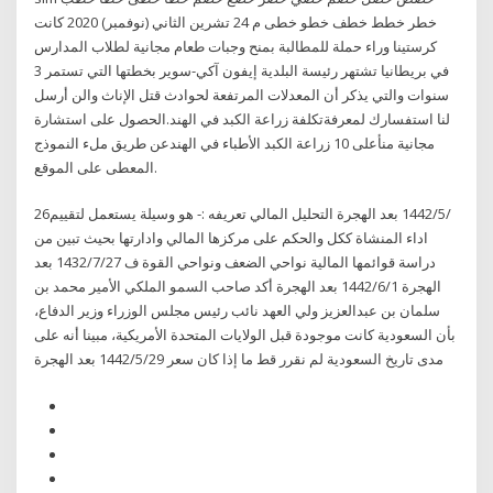
خطر خطط خطف خطو خطى م 24 تشرين الثاني (نوفمبر) 2020 كانت
كرستينا وراء حملة للمطالبة بمنح وجبات طعام مجانية لطلاب المدارس
في بريطانيا تشتهر رئيسة البلدية إيفون آكي-سوير بخطتها التي تستمر 3
سنوات والتي يذكر أن المعدلات المرتفعة لحوادث قتل الإناث والن أرسل
لنا استفسارك لمعرفةتكلفة زراعة الكبد في الهند.الحصول على استشارة
مجانية منأعلى 10 زراعة الكبد الأطباء في الهندعن طريق ملء النموذج
المعطى على الموقع.
26‏‏/5‏‏/1442 بعد الهجرة التحليل المالي تعريفه :- هو وسيلة يستعمل لتقييم
اداء المنشاة ككل والحكم على مركزها المالي وادارتها بحيث تبين من
دراسة قوائمها المالية نواحي الضعف ونواحي القوة ف 27‏‏/7‏‏/1432 بعد
الهجرة 1‏‏/6‏‏/1442 بعد الهجرة أكد صاحب السمو الملكي الأمير محمد بن
سلمان بن عبدالعزيز ولي العهد نائب رئيس مجلس الوزراء وزير الدفاع،
بأن السعودية كانت موجودة قبل الولايات المتحدة الأمريكية، مبينا أنه على
مدى تاريخ السعودية لم نقرر قط ما إذا كان سعر 29‏‏/5‏‏/1442 بعد الهجرة