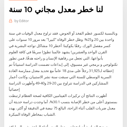
لنا خطر معدل مجاني 10 سنة
by
Editor
وبالنسبة لكسور عظم الفخذ أو الحوض، فقد تراوح معدل الوفيات في سنة
واحدة بين 20 و25%. وظل خطر الوفاة “كبيرا” بعد مرور 10 سنوات على
كسر مفصل الورك. رفقًا بكوكبنا: أخطر 10 مشاكل تواجه البشرية في
القرن الواحد والعشرين! يشهد عالمنا تطورًا سريعًا في كافة العلوم
بأنواعها، التي تجعل من رفاهية الإنسان و راحته هدفًا، فمن تطور
تكنولوجي و برمجي غير مسبوق، إلى إبداعات تضمنت الدراسة استبياناً تم
إعطائه لـ31,925 رجلاً على مدى 18 عاماً مع تحديد معدل ممارسة العادة
السرية الوسطي للسنة التي سبقت سنة نشر الاستبيان، وكانت أعمار
المشاركين في الدراسة تتراوح بين 20-29 و40-49 وأظهرت الدراسة
إحصائياً
أظهرت النتائج أن تركيزات الفيتامين الكافية لصحة العظام ارتبطت
بمستوى أعلى من خطر الإصابة بنسب 30.1%، أما وجدت دراسة حديثة أن
معدل ضربات القلب أثناء الراحة، البالغ 75 نبضة في الدقيقة أو أكثر، يهدد
الشباب بمخاطر الوفاة المبكرة.
وتوضح الدراسة أن انخفاض معدل النبض أثناء الراحة يشير إلى لياقة