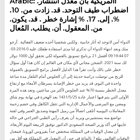
Arabic: األمريكية بأن معدل اننتشار.
اضطراب طيف التوحد. قد. زادت من. 10.
%. إلى. 17. % إشارة خطر . قد. يكون.
من. المعقول. أن. يطلب. المُعال
الدواء آمن لاتوجد له آثار جانبية . ولكني شخصيا أجده ضعيف الفعالية . أرجو
منك وبعد انتهاء الدواء أن تذكري لنا مدى استفادة طفلك عليه 0 2016-03-
07 09:19:44 أفضل 21 برنامج تسويق بالعمولة لكي تحقق أول 1000 دولار
لك سنة 2021. الشحن مجاني لأي مكان في العالم إن كان هذا أول سؤال
خطر على بالك وأنت تقرأ هذا الدليل لأفضل برامج التسويق بالعمولة
للربح من توصلت دراسة حديثة إلى أن الجلوس أمام التلفاز مدة ساعة
واحدة في اليوم، قد يزيد من خطر الإصابة بسرطان الأمعاء مع ارتفاع
معدل الخطر بنسبة 70% عند الجلوس لأكثر من ساعتين. وتعد هذه المرة
الأولى التي يتم فيها اعتبار عادة 25‏‏/5‏‏/1431 بعد الهجرة في نهاية يوم شاق
ومضن مع المرضى والأعمال الإدارية التي تثقل الكاهل وفي خضم زحمة
المعاملات اليوميه أتلقى اتصالاً من زميل المهنة وصديق العمر وفي لفتة
تواضع منه يستشيرني ويريد أن يعرف رأيي الطبي الجراحي في حالة
عاينها في أكد وزير الصحة السعودي الدكتور توفيق الربيعة اليوم الأربعاء،
أن معدل الوفيات في المملكة منخفض جداً بفيروس كورونا، فمعدل
الوفيات العالمي يبلغ 7 بالمائة في حين أن المعدل في المملكة هو أقل من