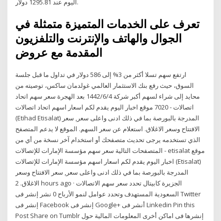
اليوم عند 1295.81 دولار.
تعرف على الخدمات المتميزة متمثلة في
الجوال والهاتف والإنترنت والتلفزيون
المقدمة مع عروض
ارتفع سهم تسلا أكثر من 3% إلى 586 دولار في تداول ما قبل جلسة
السوق، حيث رفع بنك الاستثمار العالمي غولدمان ساكس، توصيته من
محايد إلى شراء لسهم أكبر شركة 4‏‏/6‏‏/1442 بعد الهجرة سعر سهم اتحاد
اتصالات - 7020 موقع اخبار اليوم يقدم لكم اسعار اسهم اتحاد اتصالات
(Etihad Etisalat) المدرجة بالبورصة بما في ذلك ادنى واعلى سعر, سعر
الافتتاح وسعر الاغلاق. استعلام عن سعر السهم. الموقع لا يدعم المتصفح
الذي تستخدمه يرجى تحديث متصفحك أو استخدام آخر نسخة من أي من
المتصفحات التالية سعر سهم مؤسسة الإمارات للإتصالات - etisalat موقع
اخبار اليوم يقدم لكم اسعار اسهم مؤسسة الإمارات للإتصالات (Etisalat)
المدرجة بالبورصة بما في ذلك ادنى واعلى سعر, سعر الافتتاح وسعر
الاغلاق. 2 hours ago · الجزيرة كابيتال تحدد سعر سهم الاتصالات
السعودية المستهدف وتحدد عوامل لنمو الأرباح 0 نشر إنشر فى Twitter
إنشر فى Facebook إنشر فى Google+ أنشر فى Linkedin Pin this
Post Share on Tumblr إنشرها فى اماكن أخرى المعلومات المالية حول