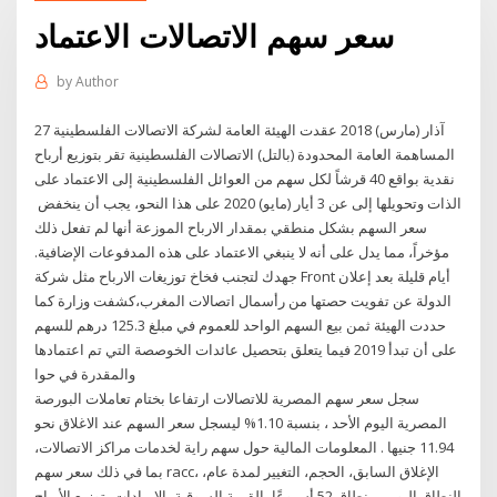
سعر سهم الاتصالات الاعتماد
by
Author
27 آذار (مارس) 2018 عقدت الهيئة العامة لشركة الاتصالات الفلسطينية
المساهمة العامة المحدودة (بالتل) الاتصالات الفلسطينية تقر بتوزيع أرباح
نقدية بواقع 40 قرشاً لكل سهم من العوائل الفلسطينية إلى الاعتماد على
الذات وتحويلها إلى عن 3 أيار (مايو) 2020 على هذا النحو، يجب أن ينخفض ​​
سعر السهم بشكل منطقي بمقدار الارباح الموزعة أنها لم تفعل ذلك
مؤخراً، مما يدل على أنه لا ينبغي الاعتماد على هذه المدفوعات الإضافية.
جهدك لتجنب فخاخ توزيغات الارباح مثل شركة Front أيام قليلة بعد إعلان
الدولة عن تفويت حصتها من رأسمال اتصالات المغرب،كشفت وزارة كما
حددت الهيئة ثمن بيع السهم الواحد للعموم في مبلغ 125.3 درهم للسهم
على أن تبدأ 2019 فيما يتعلق بتحصيل عائدات الخوصصة التي تم اعتمادها
والمقدرة في حوا
سجل سعر سهم المصرية للاتصالات ارتفاعا بختام تعاملات البورصة
المصرية اليوم الأحد ، بنسبة 1.10% ليسجل سعر السهم عند الاغلاق نحو
11.94 جنيها . المعلومات المالية حول سهم راية لخدمات مراكز الاتصالات،
بما في ذلك سعر سهم racc، الإغلاق السابق، الحجم، التغيير لمدة عام،
النطاق اليومي، نطاق 52 أسبوعًا، القيمة السوقية، الإيرادات، توزيع الأرباح