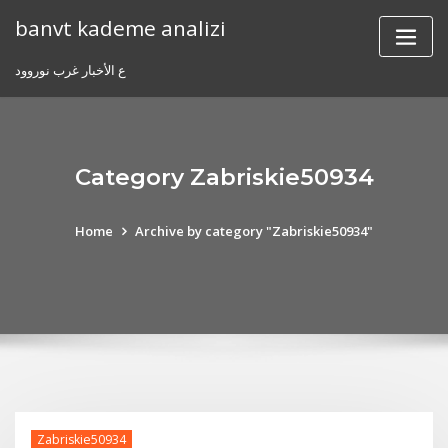
Skip
banvt kademe analizi
to
content
ع الأخبار غرب نوروود
Category Zabriskie50934
Home
Archive by category "Zabriskie50934"
Zabriskie50934