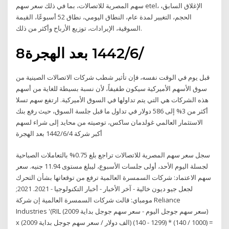
سهم المصرية للاتصالات، بما في ذلك سعر سهم etel، الإغلاق السابق،
الحجم، التغيير لمدة عام، النطاق اليومي، نطاق 52 أسبوعًا، القيمة
السوقية، الإيرادات، توزيع الأرباح وأكثر من ذلك.
8‏‏/6‏‏/1442 بعد الهجرة
قبل يوم في الوقت نفسه، فإن تأثير شطب شركات الاتصالات الصينية من
سوق الأسهم الأميركية سيكون طفيفاً، لأن نسبة بسيطة للغاية من أسهم
هذه الشركات هي التي يتم تداولها في السوق الأميركية. ارتفع سهم تسلا
أكثر من 3% إلى 586 دولار في تداول ما قبل جلسة السوق، حيث رفع بنك
الاستثمار العالمي غولدمان ساكس، توصيته من محايد إلى شراء لسهم
أكبر شركة 4‏‏/6‏‏/1442 بعد الهجرة
سجل سعر سهم المصرية للاتصالات تراجع بلغ 0.75% بالتعاملات الصباحية
لجسلة اليوم الأحد، أولى جلسات الأسبوع، ليبلغ مستوى 11.94 جنيه. سعر
سهم الاعتماد: شركات السمسرة العالمية ترفع من توقعاتها بشأن التحرك
لجعل جيو ديون خالية - آخر الأخبار - أخبار التكنولوجيا - 2021. 2021;
مومباي: قالت شركات السمسرة العالمية إن شركة Reliance
Industries '(RIL (سعر سهم جوجل اليوم - سعر سهم جوجل بداية 2009)
x (الف دولار / سعر سهم جوجل بداية 2009) (1299 - 140) * (1000 / 140) =