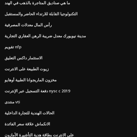
ما هي صناديق المتاجرة بالذهب في الهند
التكنولوجيا القابلة للارتداء الحاضر والمستقبل
رأس المال معدلات المصرفية
مدينة نيويورك معدل ضريبة الرهن العقاري التجارية
تقويم nfp
الاستثمار داكس التعليق
زيوت الطبيعة على الانترنت
مخزون الماريجوانا الطبية أوهايو
دفعة التسجيل عبر الإنترنت nysc c 2019
منتدى vti
الحالات الهندية للتجارة الداخلية
الانكماش علاقة سعر الفائدة
على الانترنت بطاقة هدية التأشيرة الأمازون