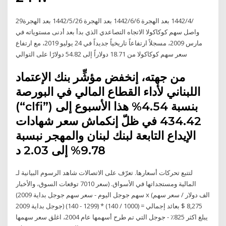
29‏‏/4‏‏/1442 بعد الهجرة 6‏‏/6‏‏/1442 بعد الهجرة 26‏‏/5‏‏/1442 بعد الهجرة
واصل سهم كوكاكولا الاتجاه التصاعدي الذي بدأ بعد أدنى مستوياته في
مارس 2009، مسجلاً ارتفاعاً تاريخياً جديداً في 24 يوليو 2019، مع ارتفاع
سعر سهم كوكاكولا من 18.71 دولاراً إلى 54.82 دولارًا على التوالي
من جهته، إنخفض مؤشِّر بنك الإعتماد
اللبناني لأداء القطاع المالي في البورصة
(“clfi”) بنسبة 4.54% هذا الأسبوع إلى
434.42 في ظلّ إنكماش سعر شهادات
الإيداع التابعة لبنك لبنان والمهجر نبسبة
9.78% إلى 2.03 د
شاهد الرسوم البيانية لـ ‎الاتصالات‎ لتتبع تحركات أسعارها. تعرّف على
توقعات السوق، والأخبار ‎7010‎ المالية ومستجداتها في الأسواق. (سعر
سهم جوجل اليوم - سعر سهم جوجل بداية 2009) x (الف دولار / سعر سهم
جوجل بداية 2009) (1299 - 140) * (1000 / 140) = 8,275 $ بعائد إجمالي
يبلغ اكثر 825٪ - جوجل التي تم طرح أسهمها عام 2004، اغلق سعر سهمها